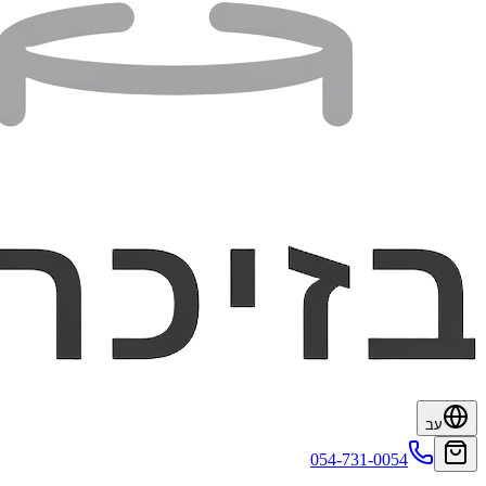
עב
054-731-0054