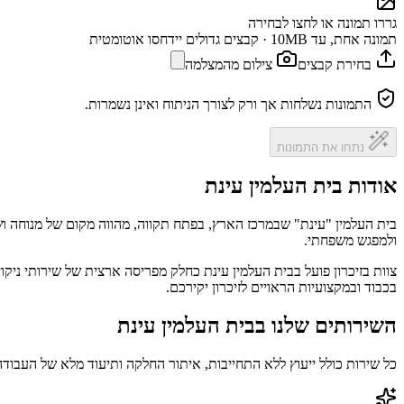
גררו תמונה או לחצו לבחירה
תמונה אחת, עד 10MB · קבצים גדולים יידחסו אוטומטית
בחירת קבצים
צילום מהמצלמה
התמונות נשלחות אך ורק לצורך הניתוח ואינן נשמרות.
נתחו את התמונות
אודות בית העלמין עינת
בית העלמין "עינת" שבמרכז הארץ, בפתח תקווה, מהווה מקום של מנוחה ו
ולמפגש משפחתי.
צוות בזיכרון פועל בבית העלמין עינת כחלק מפריסה ארצית של שירותי ניק
בכבוד ובמקצועיות הראויים לזיכרון יקירכם.
השירותים שלנו בבית העלמין עינת
כל שירות כולל ייעוץ ללא התחייבות, איתור החלקה ותיעוד מלא של העבודה