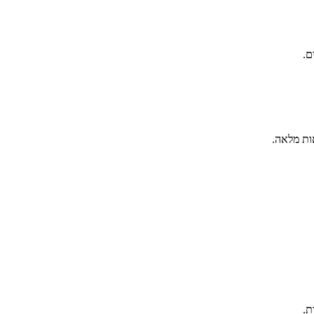
ם.
ות מלאה.
ת.