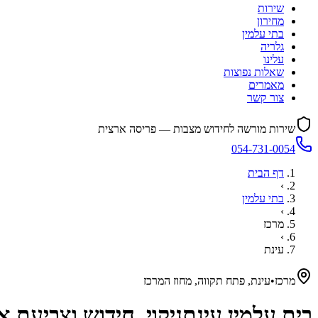
שירות
מחירון
בתי עלמין
גלריה
עלינו
שאלות נפוצות
מאמרים
צור קשר
שירות מורשה לחידוש מצבות — פריסה ארצית
054-731-0054
דף הבית
›
בתי עלמין
›
מרכז
›
עינת
מרכז
•
עינת, פתח תקווה, מחוז המרכז
בית עלמין
עינת
ניקוי, חידוש וצביעת 