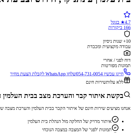
4.7
★
בגוגל
166 ביקורות
10+ שנות ניסיון
עבודה מקצועית ומכבדת
דוח לפני / אחרי
תמונות מפורטות
חייגו עכשיו
054-731-0054
שלחו WhatsApp לקבלת הצעת מחיר
ללא עלות
שירות חינם
בקשת איתור קבר והערכת מצב בבית העלמין ע
אנחנו מציעים שירות חינם של איתור הקבר בבית העלמין והערכת מצבה של
איתור מדויק של החלקה מול הנהלת בית העלמין
תמונות 'לפני' של המצבה במצבה הנוכחי