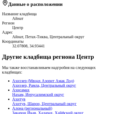
Данные о расположении
Название кладбища
Айнат
Регион
Центр
Адрес
Айнат, Петах-Тиква, Центральный округ
Координаты
32.07808
,
34.93441
Другие кладбища региона Центр
Мы также восстанавливаем надгробия на следующих
кладбищах:
Ахиэзер (Мвцах Азорит Амак Лод)
Ахиэзер, Рамла, Центральный округ
Ахисамах
Нахам, Иерусалимский округ
Ахитув
Ахитув, Шарон, Центральный округ
Алона (региональный)
Закарон Йкав, Хадарах, Хайфский округ