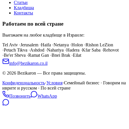
Статьи
Кладбища
Контакты
Работаем по всей стране
Выезжаем на любое кладбище в Израиле:
Tel Aviv
·
Jerusalem
·
Haifa
·
Netanya
·
Holon
·
Rishon LeZion
·
Petach Tikva
·
Ashdod
·
Nahariya
·
Hadera
·
Kfar Saba
·
Rehovot
·
Be'er Sheva
·
Ramat Gan
·
Bnei Brak
·
Eilat
info@bezikaron.co.il
©
2026
Bezikaron
—
Все права защищены.
Конфиденциальность
·
Условия
·
Семейный бизнес · Говорим на
иврите и русском · По всей стране
Позвонить
WhatsApp