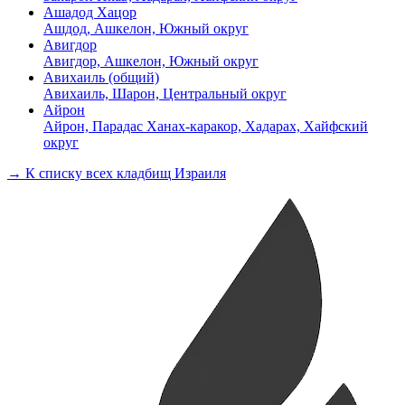
Ашадод Хацор
Ашдод, Ашкелон, Южный округ
Авигдор
Авигдор, Ашкелон, Южный округ
Авихаиль (общий)
Авихаиль, Шарон, Центральный округ
Айрон
Айрон, Парадас Ханах-каракор, Хадарах, Хайфский
округ
→ К списку всех кладбищ Израиля