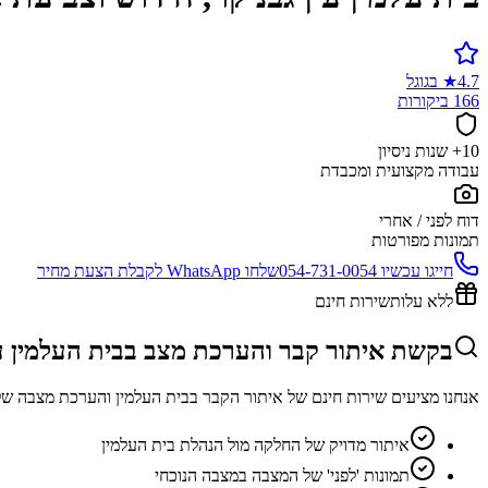
4.7
★
בגוגל
166 ביקורות
10+ שנות ניסיון
עבודה מקצועית ומכבדת
דוח לפני / אחרי
תמונות מפורטות
חייגו עכשיו
054-731-0054
שלחו WhatsApp לקבלת הצעת מחיר
ללא עלות
שירות חינם
בקשת איתור קבר והערכת מצב בבית העלמין עי
אנחנו מציעים שירות חינם של איתור הקבר בבית העלמין והערכת מצבה של
איתור מדויק של החלקה מול הנהלת בית העלמין
תמונות 'לפני' של המצבה במצבה הנוכחי