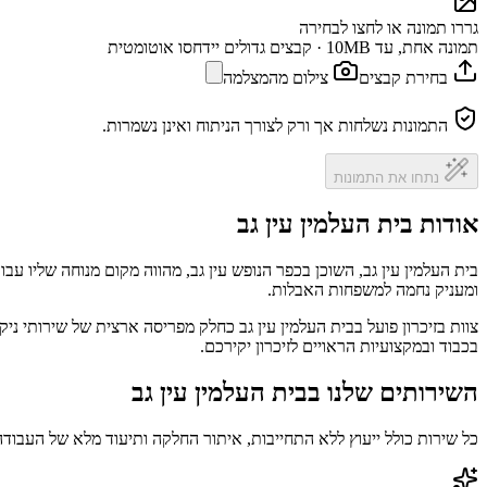
גררו תמונה או לחצו לבחירה
תמונה אחת, עד 10MB · קבצים גדולים יידחסו אוטומטית
בחירת קבצים
צילום מהמצלמה
התמונות נשלחות אך ורק לצורך הניתוח ואינן נשמרות.
נתחו את התמונות
אודות בית העלמין עין גב
בית העלמין עין גב, השוכן בכפר הנופש עין גב, מהווה מקום מנוחה שליו עבו
ומעניק נחמה למשפחות האבלות.
צוות בזיכרון פועל בבית העלמין עין גב כחלק מפריסה ארצית של שירותי נ
בכבוד ובמקצועיות הראויים לזיכרון יקירכם.
השירותים שלנו בבית העלמין עין גב
כל שירות כולל ייעוץ ללא התחייבות, איתור החלקה ותיעוד מלא של העבודה