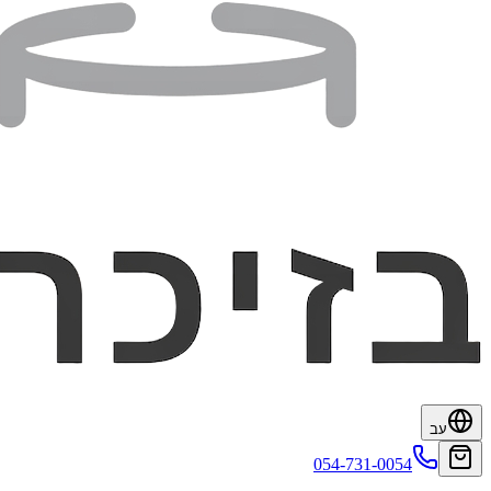
עב
054-731-0054