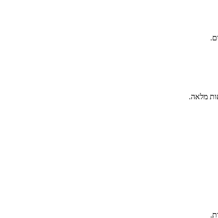
ם.
ות מלאה.
ת.