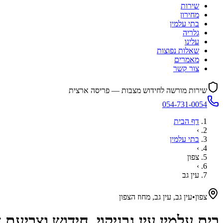
שירות
מחירון
בתי עלמין
גלריה
עלינו
שאלות נפוצות
מאמרים
צור קשר
שירות מורשה לחידוש מצבות — פריסה ארצית
054-731-0054
דף הבית
›
בתי עלמין
›
צפון
›
עין גב
צפון
•
עין גב, עין גב, מחוז הצפון
בית עלמין
עין גב
ניקוי, חידוש וצביעת