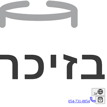
עב
054-731-0054