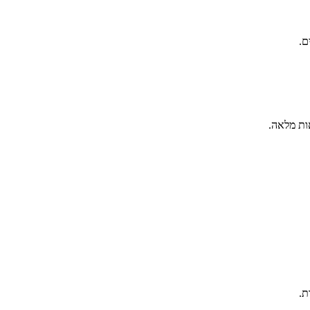
ם.
ות מלאה.
ת.