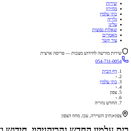
שירות
מחירון
בתי עלמין
גלריה
עלינו
שאלות נפוצות
מאמרים
צור קשר
שירות מורשה לחידוש מצבות — פריסה ארצית
054-731-0054
דף הבית
›
בתי עלמין
›
צפון
›
החדש נהריה
צפון
•
נתיב השיירה, עכו, מחוז הצפון
בית עלמין
החדש נהריה
ניקוי, חידוש 