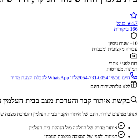
4.7
★
בגוגל
166 ביקורות
10+ שנות ניסיון
עבודה מקצועית ומכבדת
דוח לפני / אחרי
תמונות מפורטות
חייגו עכשיו
054-731-0054
שלחו WhatsApp לקבלת הצעת מחיר
ללא עלות
שירות חינם
בקשת איתור קבר והערכת מצב בבית העלמין 
אנחנו מציעים שירות חינם של איתור הקבר בבית העלמין והערכת מצבה של
איתור מדויק של החלקה מול הנהלת בית העלמין
תמונות 'לפני' של המצבה במצבה הנוכחי