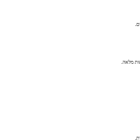
ם.
ות מלאה.
ת.