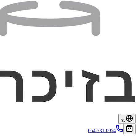
עב
054-731-0054