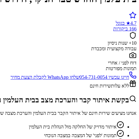
4.7
★
בגוגל
166 ביקורות
10+ שנות ניסיון
עבודה מקצועית ומכבדת
דוח לפני / אחרי
תמונות מפורטות
חייגו עכשיו
054-731-0054
שלחו WhatsApp לקבלת הצעת מחיר
ללא עלות
שירות חינם
בקשת איתור קבר והערכת מצב בבית העלמין 
אנחנו מציעים שירות חינם של איתור הקבר בבית העלמין והערכת מצבה של
איתור מדויק של החלקה מול הנהלת בית העלמין
תמונות 'לפני' של המצבה במצבה הנוכחי