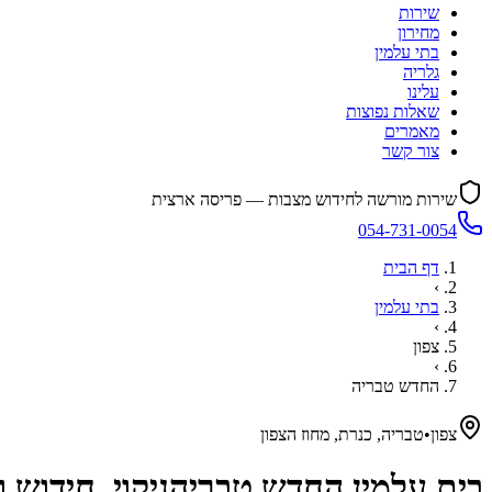
שירות
מחירון
בתי עלמין
גלריה
עלינו
שאלות נפוצות
מאמרים
צור קשר
שירות מורשה לחידוש מצבות — פריסה ארצית
054-731-0054
דף הבית
›
בתי עלמין
›
צפון
›
החדש טבריה
צפון
•
טבריה, כנרת, מחוז הצפון
בית עלמין
החדש טבריה
ניקוי, חידוש