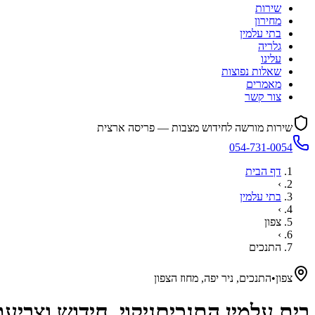
שירות
מחירון
בתי עלמין
גלריה
עלינו
שאלות נפוצות
מאמרים
צור קשר
שירות מורשה לחידוש מצבות — פריסה ארצית
054-731-0054
דף הבית
›
בתי עלמין
›
צפון
›
התנכים
צפון
•
התנכים, ניר יפה, מחוז הצפון
בית עלמין
התנכים
ניקוי, חידוש וצבי