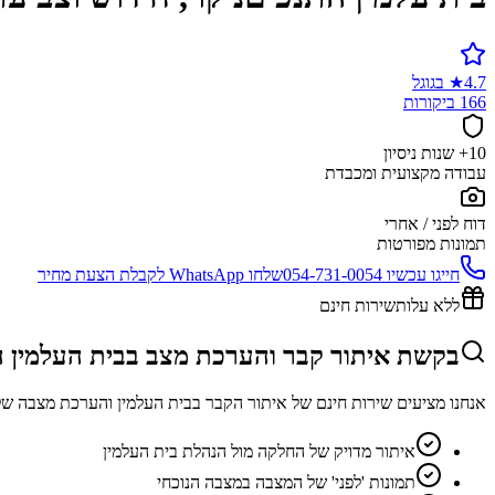
4.7
★
בגוגל
166 ביקורות
10+ שנות ניסיון
עבודה מקצועית ומכבדת
דוח לפני / אחרי
תמונות מפורטות
חייגו עכשיו
054-731-0054
שלחו WhatsApp לקבלת הצעת מחיר
ללא עלות
שירות חינם
בקשת איתור קבר והערכת מצב בבית העלמין 
אנחנו מציעים שירות חינם של איתור הקבר בבית העלמין והערכת מצבה של
איתור מדויק של החלקה מול הנהלת בית העלמין
תמונות 'לפני' של המצבה במצבה הנוכחי