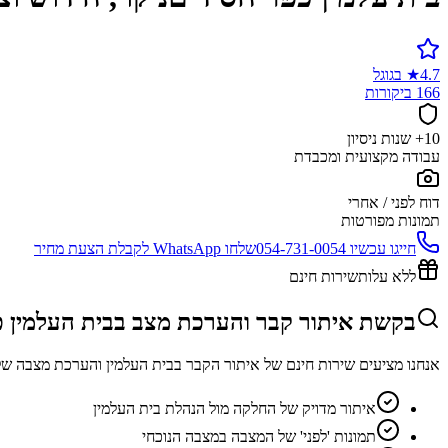
4.7
★
בגוגל
166 ביקורות
10+ שנות ניסיון
עבודה מקצועית ומכבדת
דוח לפני / אחרי
תמונות מפורטות
חייגו עכשיו
054-731-0054
שלחו WhatsApp לקבלת הצעת מחיר
ללא עלות
שירות חינם
בקשת איתור קבר והערכת מצב בבית העלמין כ
אנחנו מציעים שירות חינם של איתור הקבר בבית העלמין והערכת מצבה של
איתור מדויק של החלקה מול הנהלת בית העלמין
תמונות 'לפני' של המצבה במצבה הנוכחי