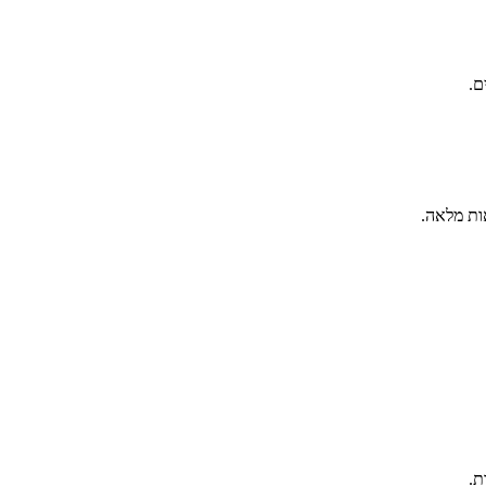
ם.
ות מלאה.
ת.