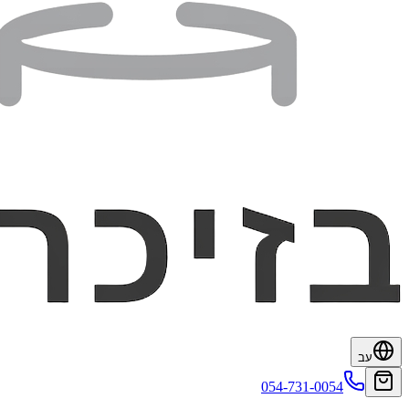
עב
054-731-0054