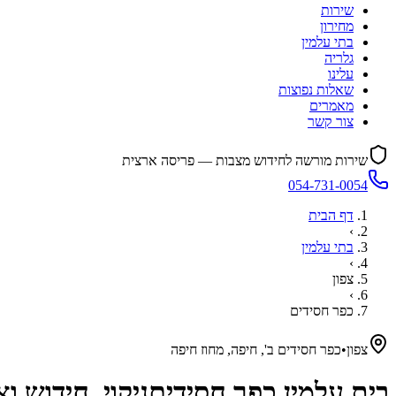
שירות
מחירון
בתי עלמין
גלריה
עלינו
שאלות נפוצות
מאמרים
צור קשר
שירות מורשה לחידוש מצבות — פריסה ארצית
054-731-0054
דף הבית
›
בתי עלמין
›
צפון
›
כפר חסידים
צפון
•
כפר חסידים ב', חיפה, מחוז חיפה
בית עלמין
כפר חסידים
ניקוי, חידוש 