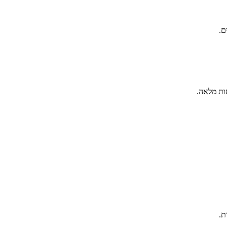
ם.
ות מלאה.
ת.