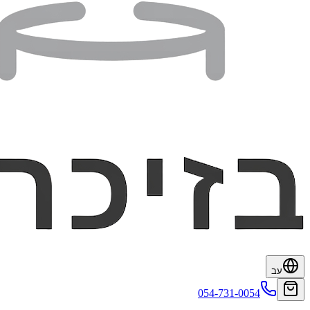
עב
054-731-0054