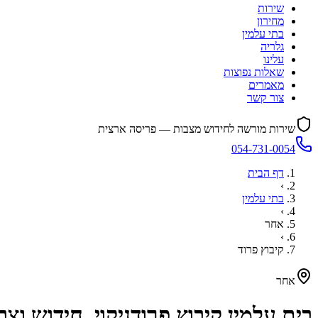
שירות
מחירון
בתי עלמין
גלריה
עלינו
שאלות נפוצות
מאמרים
צור קשר
שירות מורשה לחידוש מצבות — פריסה ארצית
054-731-0054
דף הבית
›
בתי עלמין
›
אחר
›
קיבוץ פרוד
אחר
בית עלמין
קיבוץ פרוד
ניקוי, חידוש ו