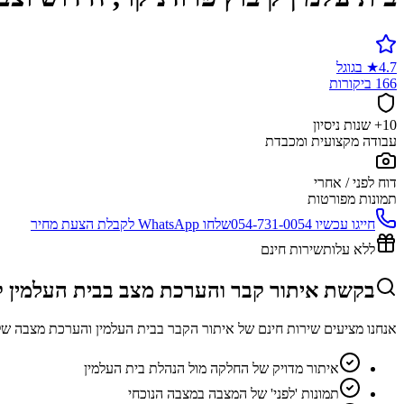
4.7
★
בגוגל
166 ביקורות
10+ שנות ניסיון
עבודה מקצועית ומכבדת
דוח לפני / אחרי
תמונות מפורטות
חייגו עכשיו
054-731-0054
שלחו WhatsApp לקבלת הצעת מחיר
ללא עלות
שירות חינם
בקשת איתור קבר והערכת מצב בבית העלמין קי
אנחנו מציעים שירות חינם של איתור הקבר בבית העלמין והערכת מצבה של
איתור מדויק של החלקה מול הנהלת בית העלמין
תמונות 'לפני' של המצבה במצבה הנוכחי