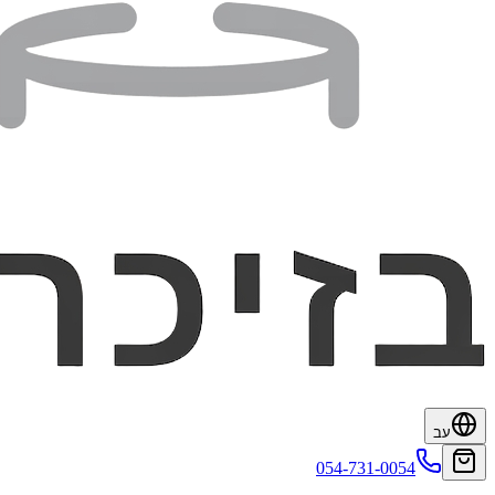
עב
054-731-0054