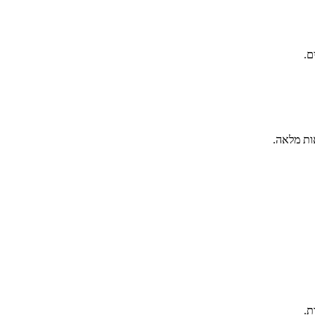
ם.
ות מלאה.
ת.