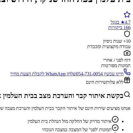
4.7
★
בגוגל
166 ביקורות
10+ שנות ניסיון
עבודה מקצועית ומכבדת
דוח לפני / אחרי
תמונות מפורטות
חייגו עכשיו
054-731-0054
שלחו WhatsApp לקבלת הצעת מחיר
ללא עלות
שירות חינם
בקשת איתור קבר והערכת מצב בבית העלמין 
אנחנו מציעים שירות חינם של איתור הקבר בבית העלמין והערכת מצבה של
איתור מדויק של החלקה מול הנהלת בית העלמין
תמונות 'לפני' של המצבה במצבה הנוכחי