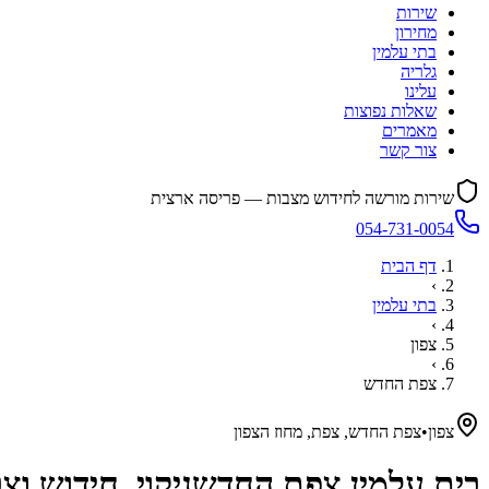
שירות
מחירון
בתי עלמין
גלריה
עלינו
שאלות נפוצות
מאמרים
צור קשר
שירות מורשה לחידוש מצבות — פריסה ארצית
054-731-0054
דף הבית
›
בתי עלמין
›
צפון
›
צפת החדש
צפון
•
צפת החדש, צפת, מחוז הצפון
בית עלמין
צפת החדש
ניקוי, חידוש ו