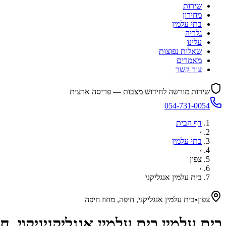
שירות
מחירון
בתי עלמין
גלריה
עלינו
שאלות נפוצות
מאמרים
צור קשר
שירות מורשה לחידוש מצבות — פריסה ארצית
054-731-0054
דף הבית
›
בתי עלמין
›
צפון
›
בית עלמין אנגליקני
צפון
•
בית עלמין אנגליקני, חיפה, מחוז חיפה
בית עלמין
בית עלמין אנגליקני
ניקוי, 