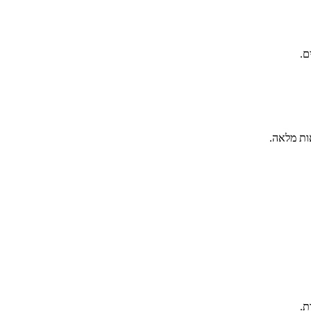
ם.
ות מלאה.
ת.