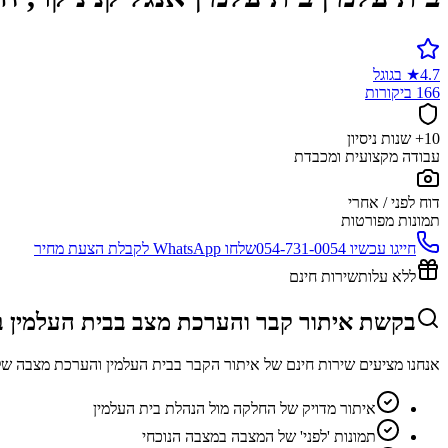
4.7
★
בגוגל
166 ביקורות
10+ שנות ניסיון
עבודה מקצועית ומכבדת
דוח לפני / אחרי
תמונות מפורטות
חייגו עכשיו
054-731-0054
שלחו WhatsApp לקבלת הצעת מחיר
ללא עלות
שירות חינם
בקשת איתור קבר והערכת מצב בבית העלמין בי
אנחנו מציעים שירות חינם של איתור הקבר בבית העלמין והערכת מצבה של
איתור מדויק של החלקה מול הנהלת בית העלמין
תמונות 'לפני' של המצבה במצבה הנוכחי