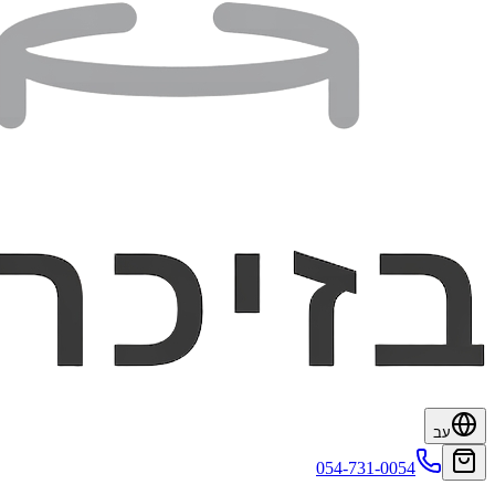
עב
054-731-0054