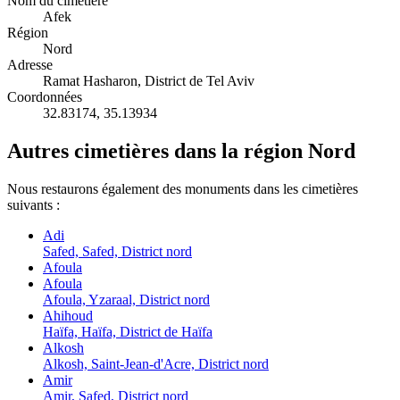
Nom du cimetière
Afek
Région
Nord
Adresse
Ramat Hasharon, District de Tel Aviv
Coordonnées
32.83174
,
35.13934
Autres cimetières dans la région Nord
Nous restaurons également des monuments dans les cimetières
suivants :
Adi
Safed, Safed, District nord
Afoula
Afoula
Afoula, Yzaraal, District nord
Ahihoud
Haïfa, Haïfa, District de Haïfa
Alkosh
Alkosh, Saint-Jean-d'Acre, District nord
Amir
Amir, Safed, District nord