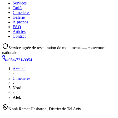
Services
Tarifs
Cimetières
Galerie
À propos
FAQ
Articles
Contact
Service agréé de restauration de monuments — couverture
nationale
054-731-0054
Accueil
›
Cimetières
›
Nord
›
Afek
Nord
•
Ramat Hasharon, District de Tel Aviv