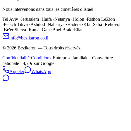
Nous intervenons dans tous les cimetières d'Israël :
Tel Aviv
·
Jerusalem
·
Haifa
·
Netanya
·
Holon
·
Rishon LeZion
·
Petach Tikva
·
Ashdod
·
Nahariya
·
Hadera
·
Kfar Saba
·
Rehovot
·
Be'er Sheva
·
Ramat Gan
·
Bnei Brak
·
Eilat
info@bezikaron.co.il
©
2026
Bezikaron
—
Tous droits réservés.
Confidentialité
·
Conditions
·
Entreprise familiale · Couverture
nationale · 4,7★ sur Google
Appeler
WhatsApp