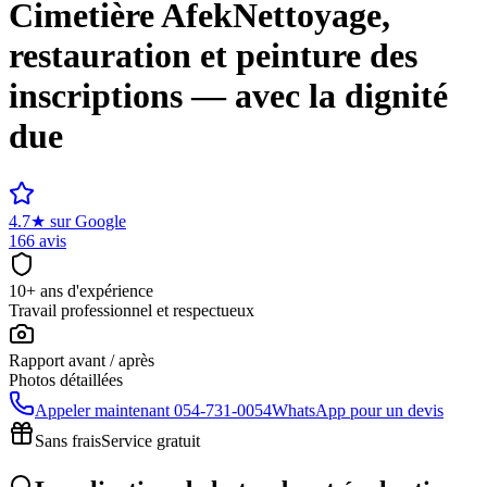
Cimetière
Afek
Nettoyage,
restauration et peinture des
inscriptions — avec la dignité
due
4.7
★
sur Google
166 avis
10+ ans d'expérience
Travail professionnel et respectueux
Rapport avant / après
Photos détaillées
Appeler maintenant
054-731-0054
WhatsApp pour un devis
Sans frais
Service gratuit