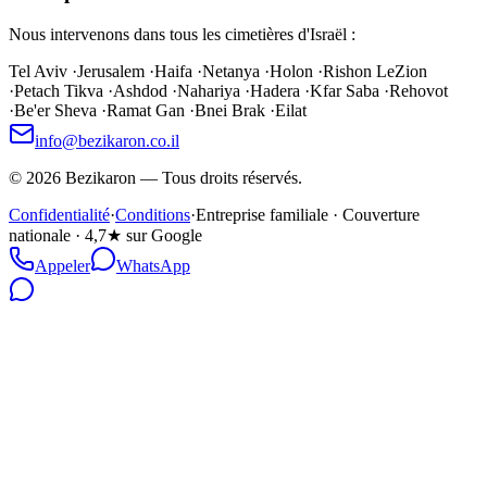
Nous intervenons dans tous les cimetières d'Israël :
Tel Aviv
·
Jerusalem
·
Haifa
·
Netanya
·
Holon
·
Rishon LeZion
·
Petach Tikva
·
Ashdod
·
Nahariya
·
Hadera
·
Kfar Saba
·
Rehovot
·
Be'er Sheva
·
Ramat Gan
·
Bnei Brak
·
Eilat
info@bezikaron.co.il
©
2026
Bezikaron
—
Tous droits réservés.
Confidentialité
·
Conditions
·
Entreprise familiale · Couverture
nationale · 4,7★ sur Google
Appeler
WhatsApp