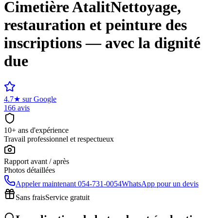
Cimetière
Atalit
Nettoyage,
restauration et peinture des
inscriptions — avec la dignité
due
4.7
★
sur Google
166 avis
10+ ans d'expérience
Travail professionnel et respectueux
Rapport avant / après
Photos détaillées
Appeler maintenant
054-731-0054
WhatsApp pour un devis
Sans frais
Service gratuit