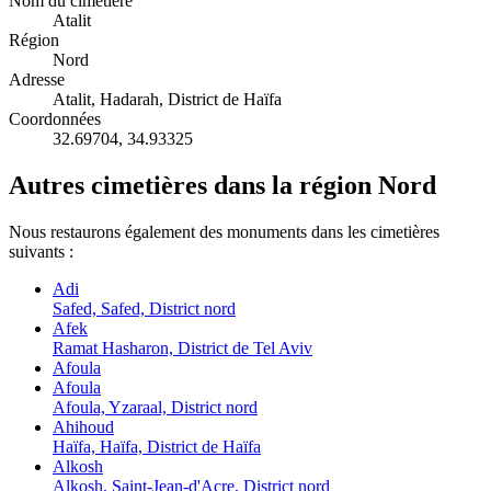
Nom du cimetière
Atalit
Région
Nord
Adresse
Atalit, Hadarah, District de Haïfa
Coordonnées
32.69704
,
34.93325
Autres cimetières dans la région Nord
Nous restaurons également des monuments dans les cimetières
suivants :
Adi
Safed, Safed, District nord
Afek
Ramat Hasharon, District de Tel Aviv
Afoula
Afoula
Afoula, Yzaraal, District nord
Ahihoud
Haïfa, Haïfa, District de Haïfa
Alkosh
Alkosh, Saint-Jean-d'Acre, District nord