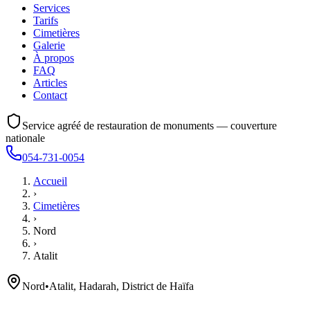
Services
Tarifs
Cimetières
Galerie
À propos
FAQ
Articles
Contact
Service agréé de restauration de monuments — couverture
nationale
054-731-0054
Accueil
›
Cimetières
›
Nord
›
Atalit
Nord
•
Atalit, Hadarah, District de Haïfa