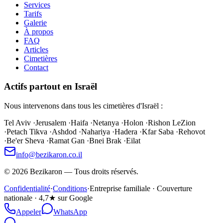
Services
Tarifs
Galerie
À propos
FAQ
Articles
Cimetières
Contact
Actifs partout en Israël
Nous intervenons dans tous les cimetières d'Israël :
Tel Aviv
·
Jerusalem
·
Haifa
·
Netanya
·
Holon
·
Rishon LeZion
·
Petach Tikva
·
Ashdod
·
Nahariya
·
Hadera
·
Kfar Saba
·
Rehovot
·
Be'er Sheva
·
Ramat Gan
·
Bnei Brak
·
Eilat
info@bezikaron.co.il
©
2026
Bezikaron
—
Tous droits réservés.
Confidentialité
·
Conditions
·
Entreprise familiale · Couverture
nationale · 4,7★ sur Google
Appeler
WhatsApp