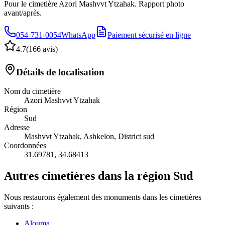
Pour le cimetière Azori Mashvvt Ytzahak. Rapport photo
avant/après.
054-731-0054
WhatsApp
Paiement sécurisé en ligne
4.7
(
166 avis
)
Détails de localisation
Nom du cimetière
Azori Mashvvt Ytzahak
Région
Sud
Adresse
Mashvvt Ytzahak, Ashkelon, District sud
Coordonnées
31.69781
,
34.68413
Autres cimetières dans la région Sud
Nous restaurons également des monuments dans les cimetières
suivants :
Alouma