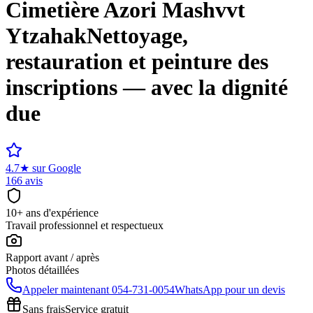
Cimetière
Azori Mashvvt
Ytzahak
Nettoyage,
restauration et peinture des
inscriptions — avec la dignité
due
4.7
★
sur Google
166 avis
10+ ans d'expérience
Travail professionnel et respectueux
Rapport avant / après
Photos détaillées
Appeler maintenant
054-731-0054
WhatsApp pour un devis
Sans frais
Service gratuit