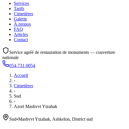
Services
Tarifs
Cimetières
Galerie
À propos
FAQ
Articles
Contact
Service agréé de restauration de monuments — couverture
nationale
054-731-0054
Accueil
›
Cimetières
›
Sud
›
Azori Mashvvt Ytzahak
Sud
•
Mashvvt Ytzahak, Ashkelon, District sud