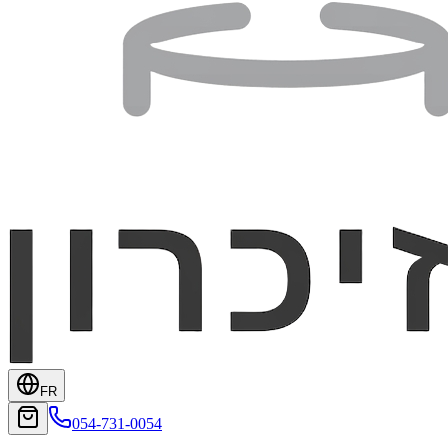
FR
054-731-0054