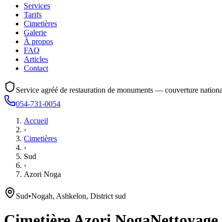
Services
Tarifs
Cimetières
Galerie
À propos
FAQ
Articles
Contact
Service agréé de restauration de monuments — couverture nationa
054-731-0054
Accueil
›
Cimetières
›
Sud
›
Azori Noga
Sud
•
Nogah, Ashkelon, District sud
Cimetière
Azori Noga
Nettoyage,