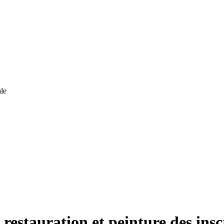
le
 restauration et peinture des ins