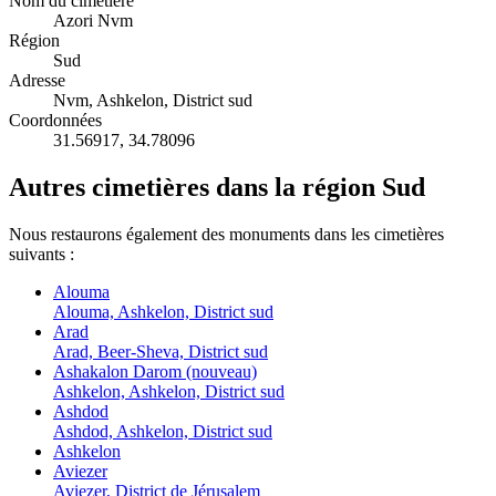
Nom du cimetière
Azori Nvm
Région
Sud
Adresse
Nvm, Ashkelon, District sud
Coordonnées
31.56917
,
34.78096
Autres cimetières dans la région Sud
Nous restaurons également des monuments dans les cimetières
suivants :
Alouma
Alouma, Ashkelon, District sud
Arad
Arad, Beer-Sheva, District sud
Ashakalon Darom (nouveau)
Ashkelon, Ashkelon, District sud
Ashdod
Ashdod, Ashkelon, District sud
Ashkelon
Aviezer
Aviezer, District de Jérusalem