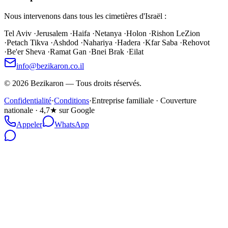
Nous intervenons dans tous les cimetières d'Israël :
Tel Aviv
·
Jerusalem
·
Haifa
·
Netanya
·
Holon
·
Rishon LeZion
·
Petach Tikva
·
Ashdod
·
Nahariya
·
Hadera
·
Kfar Saba
·
Rehovot
·
Be'er Sheva
·
Ramat Gan
·
Bnei Brak
·
Eilat
info@bezikaron.co.il
©
2026
Bezikaron
—
Tous droits réservés.
Confidentialité
·
Conditions
·
Entreprise familiale · Couverture
nationale · 4,7★ sur Google
Appeler
WhatsApp