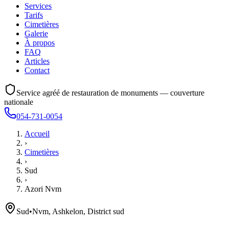
Services
Tarifs
Cimetières
Galerie
À propos
FAQ
Articles
Contact
Service agréé de restauration de monuments — couverture
nationale
054-731-0054
Accueil
›
Cimetières
›
Sud
›
Azori Nvm
Sud
•
Nvm, Ashkelon, District sud