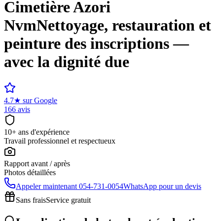
Cimetière
Azori
Nvm
Nettoyage, restauration et
peinture des inscriptions —
avec la dignité due
4.7
★
sur Google
166 avis
10+ ans d'expérience
Travail professionnel et respectueux
Rapport avant / après
Photos détaillées
Appeler maintenant
054-731-0054
WhatsApp pour un devis
Sans frais
Service gratuit