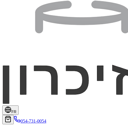
FR
054-731-0054