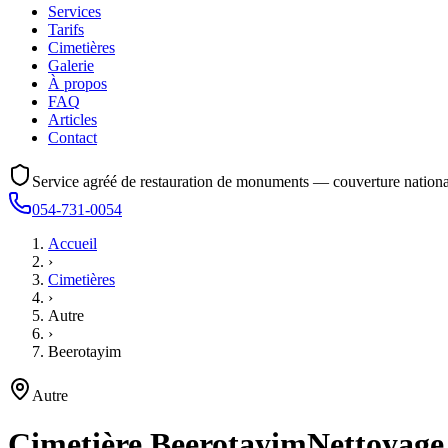
Services
Tarifs
Cimetières
Galerie
À propos
FAQ
Articles
Contact
Service agréé de restauration de monuments — couverture nationa
054-731-0054
Accueil
›
Cimetières
›
Autre
›
Beerotayim
Autre
Cimetière
Beerotayim
Nettoyage,