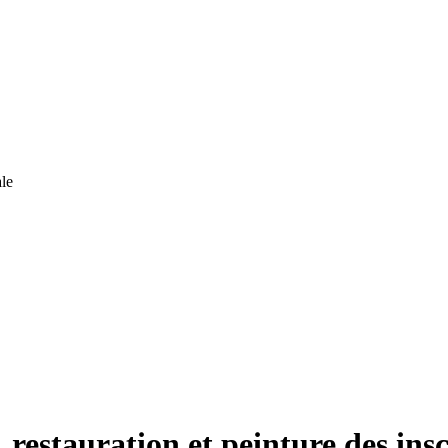
le
 restauration et peinture des ins