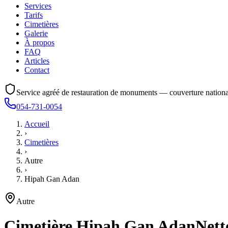
Services
Tarifs
Cimetières
Galerie
À propos
FAQ
Articles
Contact
Service agréé de restauration de monuments — couverture nationa
054-731-0054
Accueil
›
Cimetières
›
Autre
›
Hipah Gan Adan
Autre
Cimetière
Hipah Gan Adan
Nett