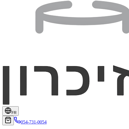
FR
054-731-0054