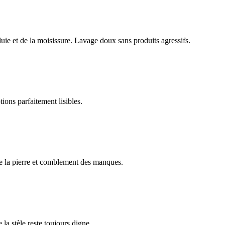
luie et de la moisissure. Lavage doux sans produits agressifs.
ions parfaitement lisibles.
e la pierre et comblement des manques.
 la stèle reste toujours digne.