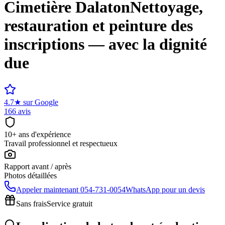
Cimetière
Dalaton
Nettoyage,
restauration et peinture des
inscriptions — avec la dignité
due
4.7
★
sur Google
166 avis
10+ ans d'expérience
Travail professionnel et respectueux
Rapport avant / après
Photos détaillées
Appeler maintenant
054-731-0054
WhatsApp pour un devis
Sans frais
Service gratuit