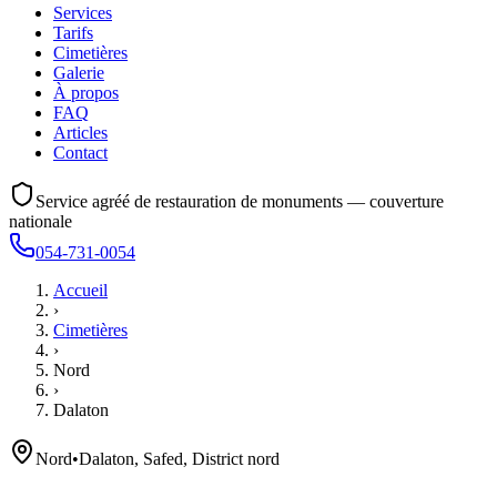
Services
Tarifs
Cimetières
Galerie
À propos
FAQ
Articles
Contact
Service agréé de restauration de monuments — couverture
nationale
054-731-0054
Accueil
›
Cimetières
›
Nord
›
Dalaton
Nord
•
Dalaton, Safed, District nord