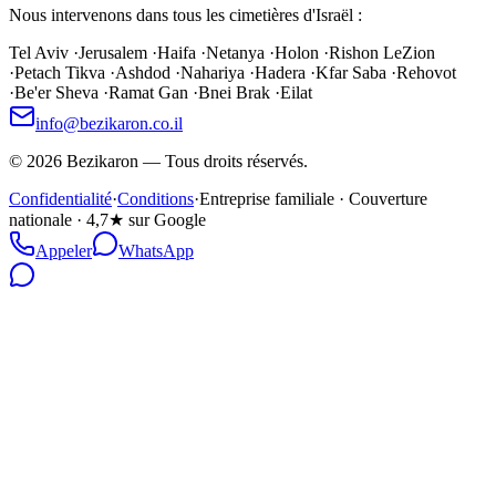
Nous intervenons dans tous les cimetières d'Israël :
Tel Aviv
·
Jerusalem
·
Haifa
·
Netanya
·
Holon
·
Rishon LeZion
·
Petach Tikva
·
Ashdod
·
Nahariya
·
Hadera
·
Kfar Saba
·
Rehovot
·
Be'er Sheva
·
Ramat Gan
·
Bnei Brak
·
Eilat
info@bezikaron.co.il
©
2026
Bezikaron
—
Tous droits réservés.
Confidentialité
·
Conditions
·
Entreprise familiale · Couverture
nationale · 4,7★ sur Google
Appeler
WhatsApp