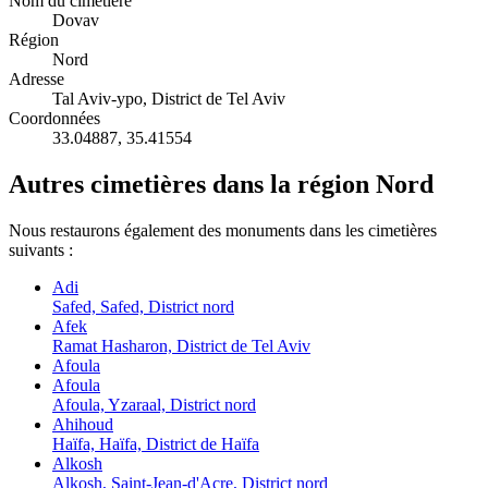
Nom du cimetière
Dovav
Région
Nord
Adresse
Tal Aviv-ypo, District de Tel Aviv
Coordonnées
33.04887
,
35.41554
Autres cimetières dans la région Nord
Nous restaurons également des monuments dans les cimetières
suivants :
Adi
Safed, Safed, District nord
Afek
Ramat Hasharon, District de Tel Aviv
Afoula
Afoula
Afoula, Yzaraal, District nord
Ahihoud
Haïfa, Haïfa, District de Haïfa
Alkosh
Alkosh, Saint-Jean-d'Acre, District nord