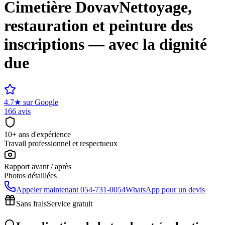
Cimetière
Dovav
Nettoyage,
restauration et peinture des
inscriptions — avec la dignité
due
4.7
★
sur Google
166 avis
10+ ans d'expérience
Travail professionnel et respectueux
Rapport avant / après
Photos détaillées
Appeler maintenant
054-731-0054
WhatsApp pour un devis
Sans frais
Service gratuit