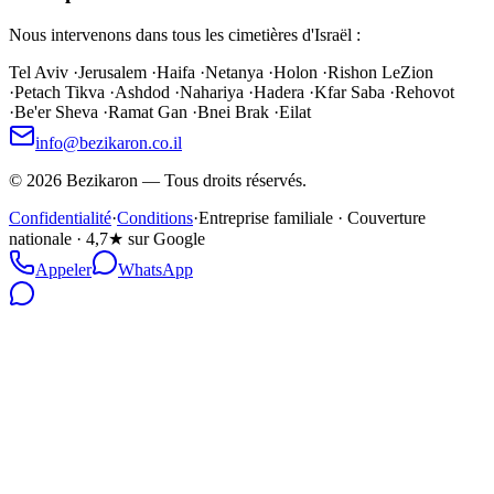
Nous intervenons dans tous les cimetières d'Israël :
Tel Aviv
·
Jerusalem
·
Haifa
·
Netanya
·
Holon
·
Rishon LeZion
·
Petach Tikva
·
Ashdod
·
Nahariya
·
Hadera
·
Kfar Saba
·
Rehovot
·
Be'er Sheva
·
Ramat Gan
·
Bnei Brak
·
Eilat
info@bezikaron.co.il
©
2026
Bezikaron
—
Tous droits réservés.
Confidentialité
·
Conditions
·
Entreprise familiale · Couverture
nationale · 4,7★ sur Google
Appeler
WhatsApp