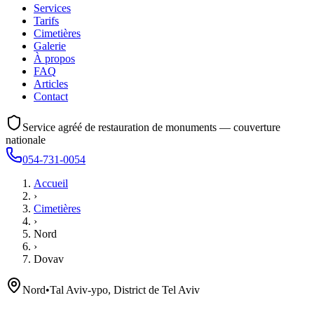
Services
Tarifs
Cimetières
Galerie
À propos
FAQ
Articles
Contact
Service agréé de restauration de monuments — couverture
nationale
054-731-0054
Accueil
›
Cimetières
›
Nord
›
Dovav
Nord
•
Tal Aviv-ypo, District de Tel Aviv