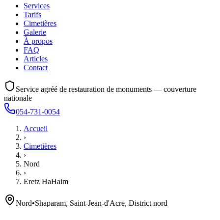
Services
Tarifs
Cimetières
Galerie
À propos
FAQ
Articles
Contact
Service agréé de restauration de monuments — couverture
nationale
054-731-0054
Accueil
›
Cimetières
›
Nord
›
Eretz HaHaim
Nord
•
Shaparam, Saint-Jean-d'Acre, District nord