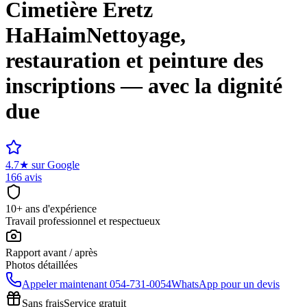
Cimetière
Eretz
HaHaim
Nettoyage,
restauration et peinture des
inscriptions — avec la dignité
due
4.7
★
sur Google
166 avis
10+ ans d'expérience
Travail professionnel et respectueux
Rapport avant / après
Photos détaillées
Appeler maintenant
054-731-0054
WhatsApp pour un devis
Sans frais
Service gratuit