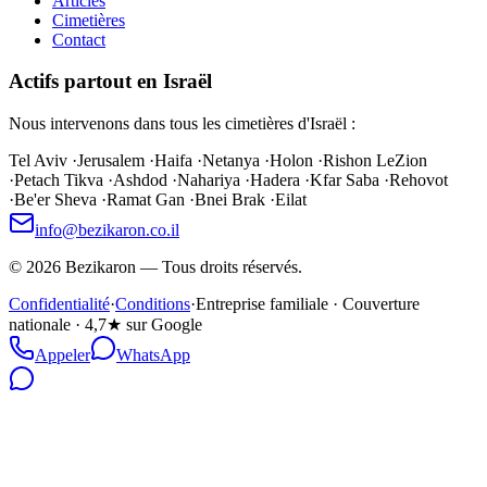
Articles
Cimetières
Contact
Actifs partout en Israël
Nous intervenons dans tous les cimetières d'Israël :
Tel Aviv
·
Jerusalem
·
Haifa
·
Netanya
·
Holon
·
Rishon LeZion
·
Petach Tikva
·
Ashdod
·
Nahariya
·
Hadera
·
Kfar Saba
·
Rehovot
·
Be'er Sheva
·
Ramat Gan
·
Bnei Brak
·
Eilat
info@bezikaron.co.il
©
2026
Bezikaron
—
Tous droits réservés.
Confidentialité
·
Conditions
·
Entreprise familiale · Couverture
nationale · 4,7★ sur Google
Appeler
WhatsApp