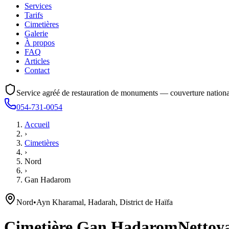
Services
Tarifs
Cimetières
Galerie
À propos
FAQ
Articles
Contact
Service agréé de restauration de monuments — couverture nationa
054-731-0054
Accueil
›
Cimetières
›
Nord
›
Gan Hadarom
Nord
•
Ayn Kharamal, Hadarah, District de Haïfa
Cimetière
Gan Hadarom
Nettoya