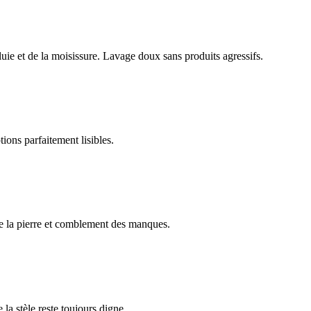
luie et de la moisissure. Lavage doux sans produits agressifs.
ions parfaitement lisibles.
e la pierre et comblement des manques.
 la stèle reste toujours digne.