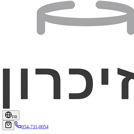
FR
054-731-0054