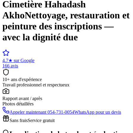
Cimetière
Hahadash
Akho
Nettoyage, restauration et
peinture des inscriptions —
avec la dignité due
4.7
★
sur Google
166 avis
10+ ans d'expérience
Travail professionnel et respectueux
Rapport avant / après
Photos détaillées
Appeler maintenant
054-731-0054
WhatsApp pour un devis
Sans frais
Service gratuit