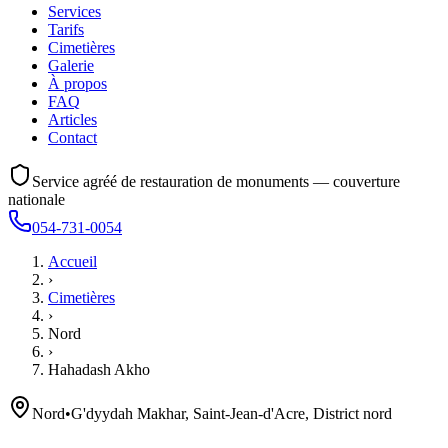
Services
Tarifs
Cimetières
Galerie
À propos
FAQ
Articles
Contact
Service agréé de restauration de monuments — couverture
nationale
054-731-0054
Accueil
›
Cimetières
›
Nord
›
Hahadash Akho
Nord
•
G'dyydah Makhar, Saint-Jean-d'Acre, District nord