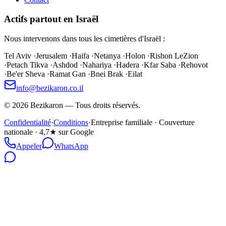
Actifs partout en Israël
Nous intervenons dans tous les cimetières d'Israël :
Tel Aviv
·
Jerusalem
·
Haifa
·
Netanya
·
Holon
·
Rishon LeZion
·
Petach Tikva
·
Ashdod
·
Nahariya
·
Hadera
·
Kfar Saba
·
Rehovot
·
Be'er Sheva
·
Ramat Gan
·
Bnei Brak
·
Eilat
info@bezikaron.co.il
©
2026
Bezikaron
—
Tous droits réservés.
Confidentialité
·
Conditions
·
Entreprise familiale · Couverture
nationale · 4,7★ sur Google
Appeler
WhatsApp