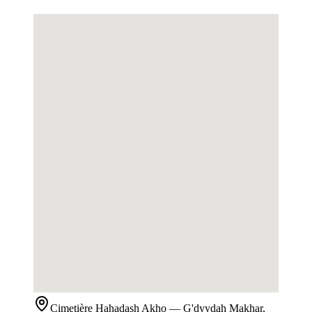
Cimetière
Hahadash Akho
— G'dyydah Makhar,