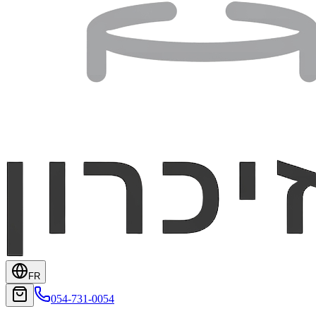
FR
054-731-0054