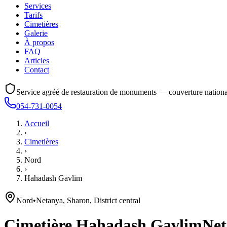
Services
Tarifs
Cimetières
Galerie
À propos
FAQ
Articles
Contact
Service agréé de restauration de monuments — couverture nationa
054-731-0054
Accueil
›
Cimetières
›
Nord
›
Hahadash Gavlim
Nord
•
Netanya, Sharon, District central
Cimetière
Hahadash Gavlim
Net