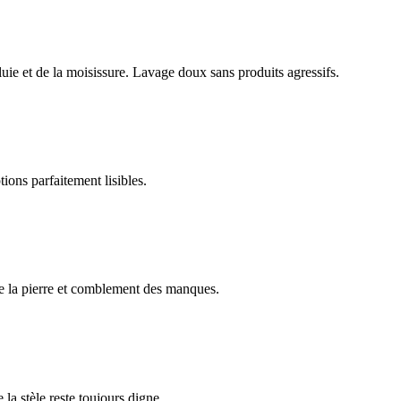
luie et de la moisissure. Lavage doux sans produits agressifs.
ions parfaitement lisibles.
e la pierre et comblement des manques.
 la stèle reste toujours digne.