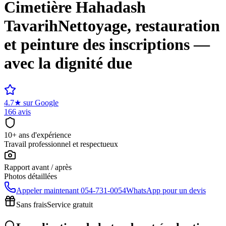
Cimetière
Hahadash
Tavarih
Nettoyage, restauration
et peinture des inscriptions —
avec la dignité due
4.7
★
sur Google
166 avis
10+ ans d'expérience
Travail professionnel et respectueux
Rapport avant / après
Photos détaillées
Appeler maintenant
054-731-0054
WhatsApp pour un devis
Sans frais
Service gratuit