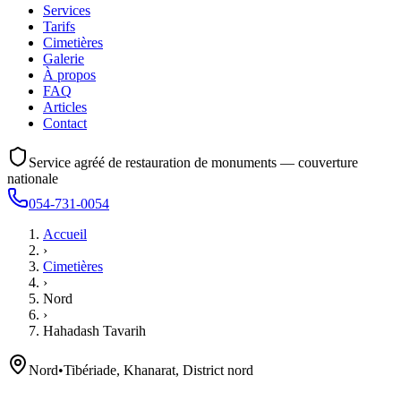
Services
Tarifs
Cimetières
Galerie
À propos
FAQ
Articles
Contact
Service agréé de restauration de monuments — couverture
nationale
054-731-0054
Accueil
›
Cimetières
›
Nord
›
Hahadash Tavarih
Nord
•
Tibériade, Khanarat, District nord