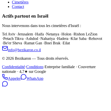
Cimetières
Contact
Actifs partout en Israël
Nous intervenons dans tous les cimetières d'Israël :
Tel Aviv
·
Jerusalem
·
Haifa
·
Netanya
·
Holon
·
Rishon LeZion
·
Petach Tikva
·
Ashdod
·
Nahariya
·
Hadera
·
Kfar Saba
·
Rehovot
·
Be'er Sheva
·
Ramat Gan
·
Bnei Brak
·
Eilat
info@bezikaron.co.il
©
2026
Bezikaron
—
Tous droits réservés.
Confidentialité
·
Conditions
·
Entreprise familiale · Couverture
nationale · 4,7★ sur Google
Appeler
WhatsApp