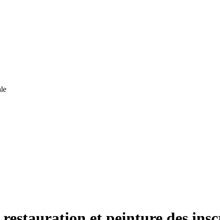
le
 restauration et peinture des insc