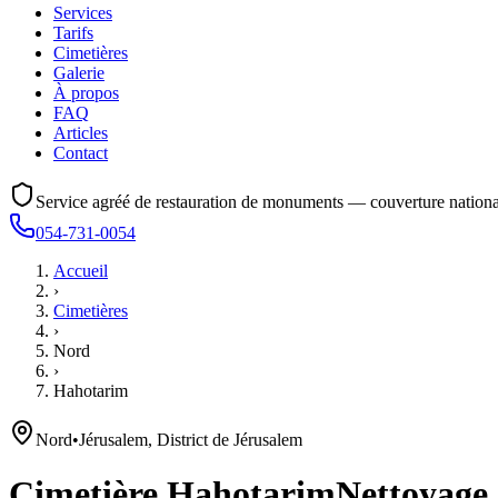
Services
Tarifs
Cimetières
Galerie
À propos
FAQ
Articles
Contact
Service agréé de restauration de monuments — couverture nationa
054-731-0054
Accueil
›
Cimetières
›
Nord
›
Hahotarim
Nord
•
Jérusalem, District de Jérusalem
Cimetière
Hahotarim
Nettoyage,