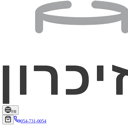
FR
054-731-0054