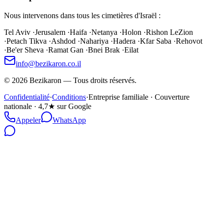
Nous intervenons dans tous les cimetières d'Israël :
Tel Aviv
·
Jerusalem
·
Haifa
·
Netanya
·
Holon
·
Rishon LeZion
·
Petach Tikva
·
Ashdod
·
Nahariya
·
Hadera
·
Kfar Saba
·
Rehovot
·
Be'er Sheva
·
Ramat Gan
·
Bnei Brak
·
Eilat
info@bezikaron.co.il
©
2026
Bezikaron
—
Tous droits réservés.
Confidentialité
·
Conditions
·
Entreprise familiale · Couverture
nationale · 4,7★ sur Google
Appeler
WhatsApp