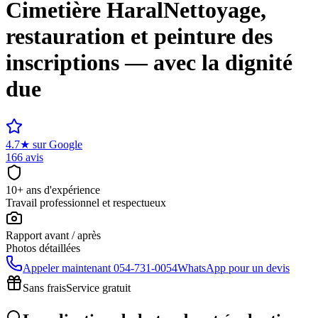
Cimetière
Haral
Nettoyage,
restauration et peinture des
inscriptions — avec la dignité
due
4.7
★
sur Google
166 avis
10+ ans d'expérience
Travail professionnel et respectueux
Rapport avant / après
Photos détaillées
Appeler maintenant
054-731-0054
WhatsApp pour un devis
Sans frais
Service gratuit