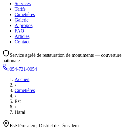
Services
Tarifs
Cimetières
Galerie
À propos
FAQ
Articles
Contact
Service agréé de restauration de monuments — couverture
nationale
054-731-0054
Accueil
›
Cimetières
›
Est
›
Haral
Est
•
Jérusalem, District de Jérusalem