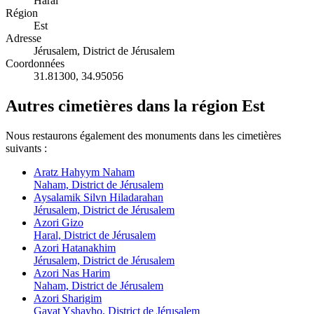
Haral
Région
Est
Adresse
Jérusalem, District de Jérusalem
Coordonnées
31.81300
,
34.95056
Autres cimetières dans la région Est
Nous restaurons également des monuments dans les cimetières
suivants :
Aratz Hahyym Naham
Naham, District de Jérusalem
Aysalamik Silvn Hiladarahan
Jérusalem, District de Jérusalem
Azori Gizo
Haral, District de Jérusalem
Azori Hatanakhim
Jérusalem, District de Jérusalem
Azori Nas Harim
Naham, District de Jérusalem
Azori Sharigim
Gavat Yshayho, District de Jérusalem