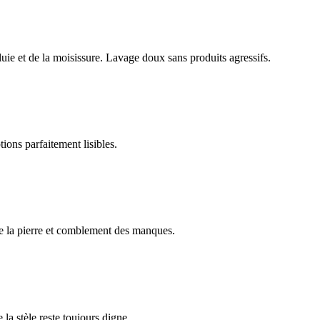
luie et de la moisissure. Lavage doux sans produits agressifs.
ions parfaitement lisibles.
e la pierre et comblement des manques.
 la stèle reste toujours digne.