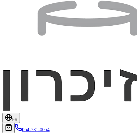
FR
054-731-0054