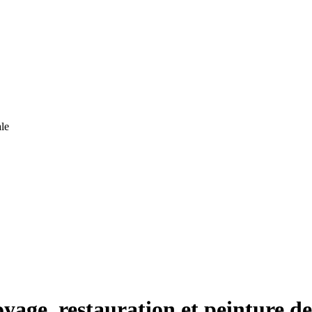
le
yage, restauration et peinture de