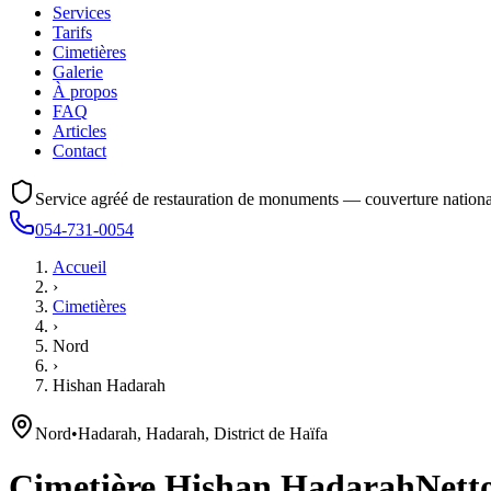
Services
Tarifs
Cimetières
Galerie
À propos
FAQ
Articles
Contact
Service agréé de restauration de monuments — couverture nationa
054-731-0054
Accueil
›
Cimetières
›
Nord
›
Hishan Hadarah
Nord
•
Hadarah, Hadarah, District de Haïfa
Cimetière
Hishan Hadarah
Netto