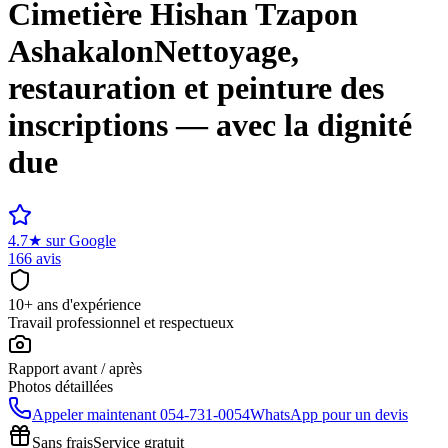
Cimetière
Hishan Tzapon
Ashakalon
Nettoyage,
restauration et peinture des
inscriptions — avec la dignité
due
4.7
★
sur Google
166 avis
10+ ans d'expérience
Travail professionnel et respectueux
Rapport avant / après
Photos détaillées
Appeler maintenant
054-731-0054
WhatsApp pour un devis
Sans frais
Service gratuit