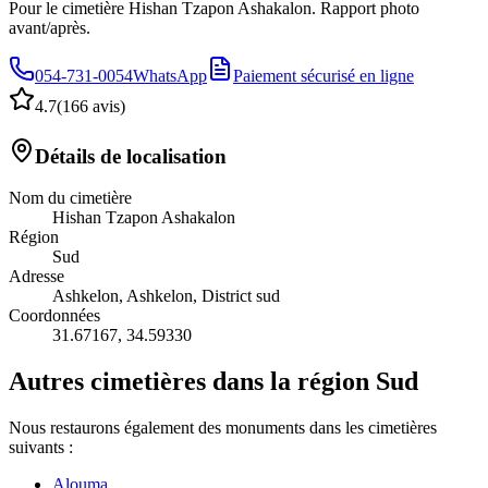
Pour le cimetière Hishan Tzapon Ashakalon. Rapport photo
avant/après.
054-731-0054
WhatsApp
Paiement sécurisé en ligne
4.7
(
166 avis
)
Détails de localisation
Nom du cimetière
Hishan Tzapon Ashakalon
Région
Sud
Adresse
Ashkelon, Ashkelon, District sud
Coordonnées
31.67167
,
34.59330
Autres cimetières dans la région Sud
Nous restaurons également des monuments dans les cimetières
suivants :
Alouma