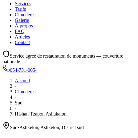
Services
Tarifs
Cimetières
Galerie
À propos
FAQ
Articles
Contact
Service agréé de restauration de monuments — couverture
nationale
054-731-0054
Accueil
›
Cimetières
›
Sud
›
Hishan Tzapon Ashakalon
Sud
•
Ashkelon, Ashkelon, District sud