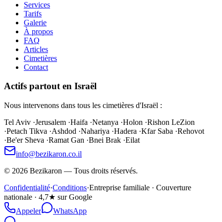
Services
Tarifs
Galerie
À propos
FAQ
Articles
Cimetières
Contact
Actifs partout en Israël
Nous intervenons dans tous les cimetières d'Israël :
Tel Aviv
·
Jerusalem
·
Haifa
·
Netanya
·
Holon
·
Rishon LeZion
·
Petach Tikva
·
Ashdod
·
Nahariya
·
Hadera
·
Kfar Saba
·
Rehovot
·
Be'er Sheva
·
Ramat Gan
·
Bnei Brak
·
Eilat
info@bezikaron.co.il
©
2026
Bezikaron
—
Tous droits réservés.
Confidentialité
·
Conditions
·
Entreprise familiale · Couverture
nationale · 4,7★ sur Google
Appeler
WhatsApp