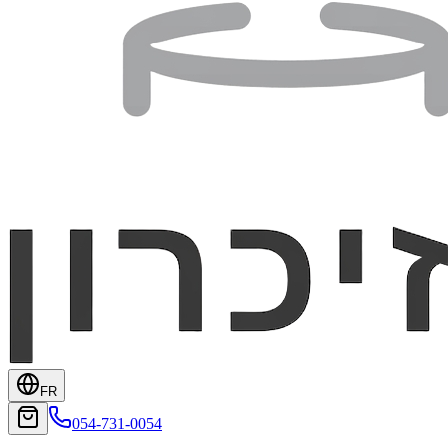
FR
054-731-0054