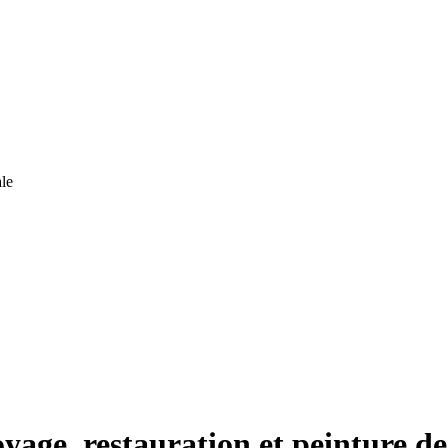
le
yage, restauration et peinture de