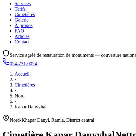
Services
Tarifs
Cimetières
Galerie
À propos
FAQ
Articles
Contact
Service agréé de restauration de monuments — couverture nationa
054-731-0054
Accueil
›
Cimetières
›
Nord
›
Kapar Danyyhal
Nord
•
Khapar Danyl, Ramla, District central
Cimetière
Kapar Danyyhal
Netto