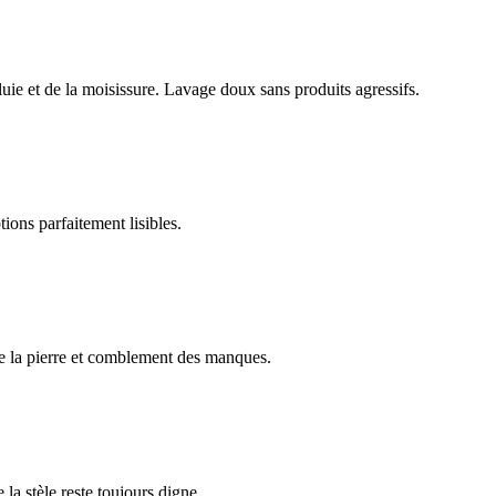
luie et de la moisissure. Lavage doux sans produits agressifs.
ions parfaitement lisibles.
e la pierre et comblement des manques.
 la stèle reste toujours digne.