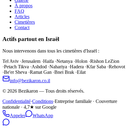
Galerie
À propos
FAQ
Articles
Cimetières
Contact
Actifs partout en Israël
Nous intervenons dans tous les cimetières d'Israël :
Tel Aviv
·
Jerusalem
·
Haifa
·
Netanya
·
Holon
·
Rishon LeZion
·
Petach Tikva
·
Ashdod
·
Nahariya
·
Hadera
·
Kfar Saba
·
Rehovot
·
Be'er Sheva
·
Ramat Gan
·
Bnei Brak
·
Eilat
info@bezikaron.co.il
©
2026
Bezikaron
—
Tous droits réservés.
Confidentialité
·
Conditions
·
Entreprise familiale · Couverture
nationale · 4,7★ sur Google
Appeler
WhatsApp