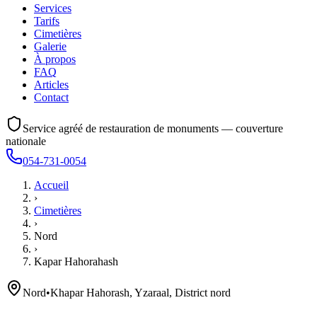
Services
Tarifs
Cimetières
Galerie
À propos
FAQ
Articles
Contact
Service agréé de restauration de monuments — couverture
nationale
054-731-0054
Accueil
›
Cimetières
›
Nord
›
Kapar Hahorahash
Nord
•
Khapar Hahorash, Yzaraal, District nord