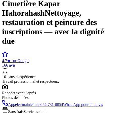
Cimetière
Kapar
Hahorahash
Nettoyage,
restauration et peinture des
inscriptions — avec la dignité
due
4.7
★
sur Google
166 avis
10+ ans d'expérience
Travail professionnel et respectueux
Rapport avant / après
Photos détaillées
Appeler maintenant
054-731-0054
WhatsApp pour un devis
Sans frais
Service gratuit