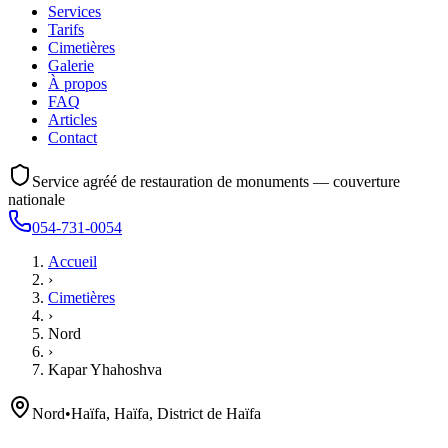
Services
Tarifs
Cimetières
Galerie
À propos
FAQ
Articles
Contact
Service agréé de restauration de monuments — couverture
nationale
054-731-0054
Accueil
›
Cimetières
›
Nord
›
Kapar Yhahoshva
Nord
•
Haïfa, Haïfa, District de Haïfa