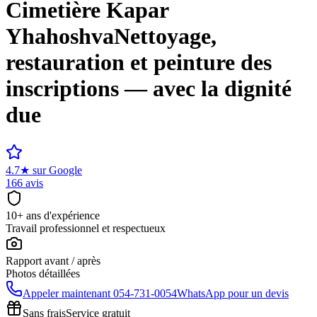
Cimetière
Kapar
Yhahoshva
Nettoyage,
restauration et peinture des
inscriptions — avec la dignité
due
4.7
★
sur Google
166 avis
10+ ans d'expérience
Travail professionnel et respectueux
Rapport avant / après
Photos détaillées
Appeler maintenant
054-731-0054
WhatsApp pour un devis
Sans frais
Service gratuit