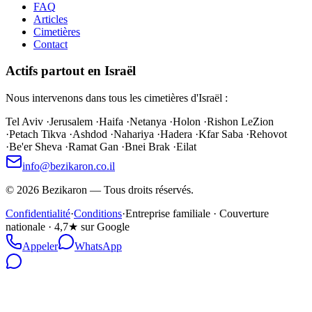
FAQ
Articles
Cimetières
Contact
Actifs partout en Israël
Nous intervenons dans tous les cimetières d'Israël :
Tel Aviv
·
Jerusalem
·
Haifa
·
Netanya
·
Holon
·
Rishon LeZion
·
Petach Tikva
·
Ashdod
·
Nahariya
·
Hadera
·
Kfar Saba
·
Rehovot
·
Be'er Sheva
·
Ramat Gan
·
Bnei Brak
·
Eilat
info@bezikaron.co.il
©
2026
Bezikaron
—
Tous droits réservés.
Confidentialité
·
Conditions
·
Entreprise familiale · Couverture
nationale · 4,7★ sur Google
Appeler
WhatsApp