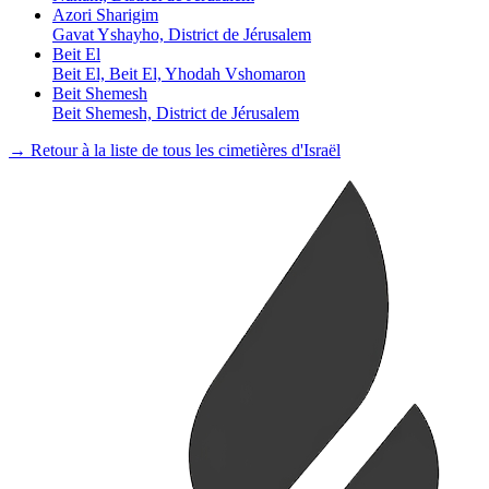
Azori Sharigim
Gavat Yshayho, District de Jérusalem
Beit El
Beit El, Beit El, Yhodah Vshomaron
Beit Shemesh
Beit Shemesh, District de Jérusalem
→ Retour à la liste de tous les cimetières d'Israël