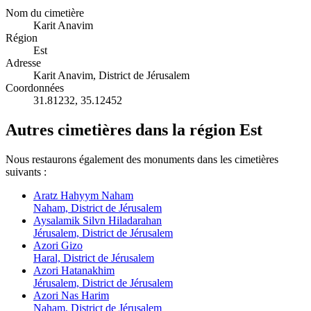
Nom du cimetière
Karit Anavim
Région
Est
Adresse
Karit Anavim, District de Jérusalem
Coordonnées
31.81232
,
35.12452
Autres cimetières dans la région Est
Nous restaurons également des monuments dans les cimetières
suivants :
Aratz Hahyym Naham
Naham, District de Jérusalem
Aysalamik Silvn Hiladarahan
Jérusalem, District de Jérusalem
Azori Gizo
Haral, District de Jérusalem
Azori Hatanakhim
Jérusalem, District de Jérusalem
Azori Nas Harim
Naham, District de Jérusalem