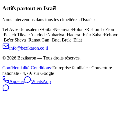
Actifs partout en Israël
Nous intervenons dans tous les cimetières d'Israël :
Tel Aviv
·
Jerusalem
·
Haifa
·
Netanya
·
Holon
·
Rishon LeZion
·
Petach Tikva
·
Ashdod
·
Nahariya
·
Hadera
·
Kfar Saba
·
Rehovot
·
Be'er Sheva
·
Ramat Gan
·
Bnei Brak
·
Eilat
info@bezikaron.co.il
©
2026
Bezikaron
—
Tous droits réservés.
Confidentialité
·
Conditions
·
Entreprise familiale · Couverture
nationale · 4,7★ sur Google
Appeler
WhatsApp