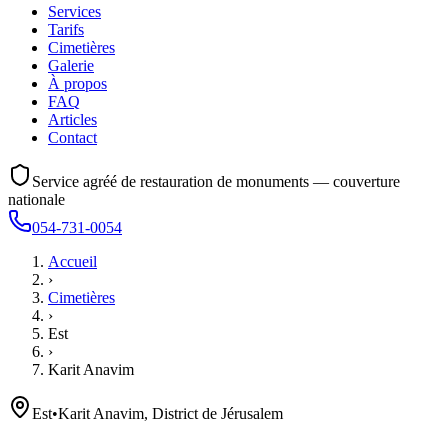
Services
Tarifs
Cimetières
Galerie
À propos
FAQ
Articles
Contact
Service agréé de restauration de monuments — couverture
nationale
054-731-0054
Accueil
›
Cimetières
›
Est
›
Karit Anavim
Est
•
Karit Anavim, District de Jérusalem