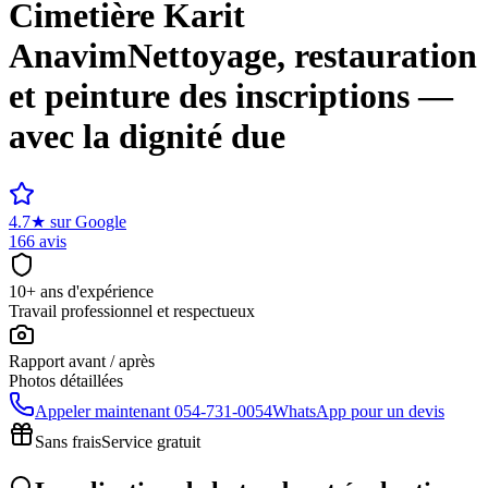
Cimetière
Karit
Anavim
Nettoyage, restauration
et peinture des inscriptions —
avec la dignité due
4.7
★
sur Google
166 avis
10+ ans d'expérience
Travail professionnel et respectueux
Rapport avant / après
Photos détaillées
Appeler maintenant
054-731-0054
WhatsApp pour un devis
Sans frais
Service gratuit