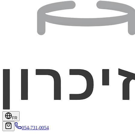
FR
054-731-0054