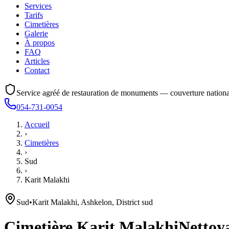
Services
Tarifs
Cimetières
Galerie
À propos
FAQ
Articles
Contact
Service agréé de restauration de monuments — couverture nationa
054-731-0054
Accueil
›
Cimetières
›
Sud
›
Karit Malakhi
Sud
•
Karit Malakhi, Ashkelon, District sud
Cimetière
Karit Malakhi
Nettoya