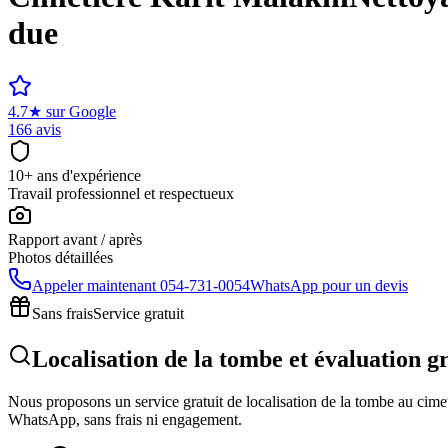
due
4.7
★
sur Google
166 avis
10+ ans d'expérience
Travail professionnel et respectueux
Rapport avant / après
Photos détaillées
Appeler maintenant
054-731-0054
WhatsApp pour un devis
Sans frais
Service gratuit
Localisation de la tombe et évaluation g
Nous proposons un service gratuit de localisation de la tombe au cimeti
WhatsApp, sans frais ni engagement.