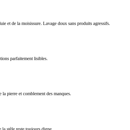
luie et de la moisissure. Lavage doux sans produits agressifs.
ions parfaitement lisibles.
e la pierre et comblement des manques.
 la stèle reste toujours digne.