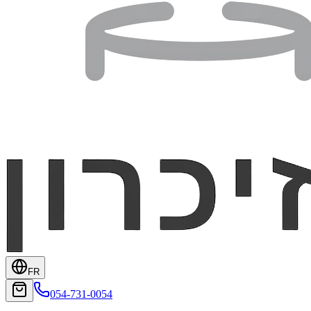
FR
054-731-0054