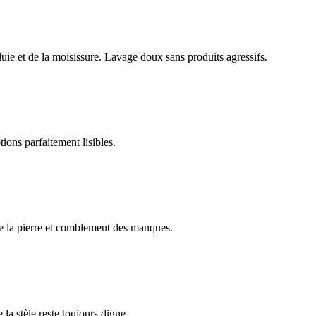
luie et de la moisissure. Lavage doux sans produits agressifs.
ions parfaitement lisibles.
e la pierre et comblement des manques.
 la stèle reste toujours digne.