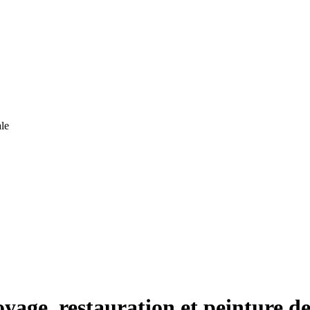
le
yage, restauration et peinture de