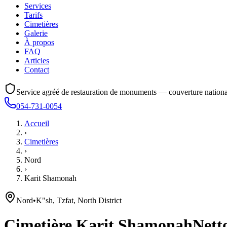
Services
Tarifs
Cimetières
Galerie
À propos
FAQ
Articles
Contact
Service agréé de restauration de monuments — couverture nationa
054-731-0054
Accueil
›
Cimetières
›
Nord
›
Karit Shamonah
Nord
•
K"sh, Tzfat, North District
Cimetière
Karit Shamonah
Netto