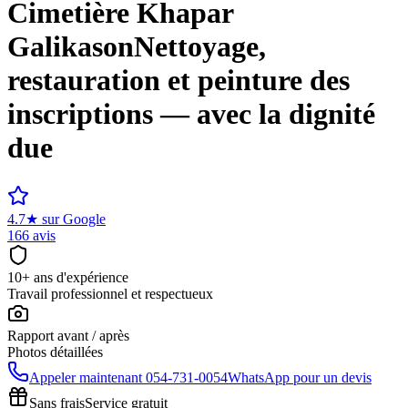
Cimetière
Khapar
Galikason
Nettoyage,
restauration et peinture des
inscriptions — avec la dignité
due
4.7
★
sur Google
166 avis
10+ ans d'expérience
Travail professionnel et respectueux
Rapport avant / après
Photos détaillées
Appeler maintenant
054-731-0054
WhatsApp pour un devis
Sans frais
Service gratuit