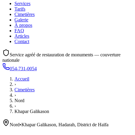
Services
Tarifs
Cimetières
Galerie
À propos
FAQ
Articles
Contact
Service agréé de restauration de monuments — couverture
nationale
054-731-0054
Accueil
›
Cimetières
›
Nord
›
Khapar Galikason
Nord
•
Khapar Galikason, Hadarah, District de Haïfa