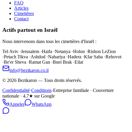
FAQ
Articles
Cimetières
Contact
Actifs partout en Israël
Nous intervenons dans tous les cimetières d'Israël :
Tel Aviv
·
Jerusalem
·
Haifa
·
Netanya
·
Holon
·
Rishon LeZion
·
Petach Tikva
·
Ashdod
·
Nahariya
·
Hadera
·
Kfar Saba
·
Rehovot
·
Be'er Sheva
·
Ramat Gan
·
Bnei Brak
·
Eilat
info@bezikaron.co.il
©
2026
Bezikaron
—
Tous droits réservés.
Confidentialité
·
Conditions
·
Entreprise familiale · Couverture
nationale · 4,7★ sur Google
Appeler
WhatsApp