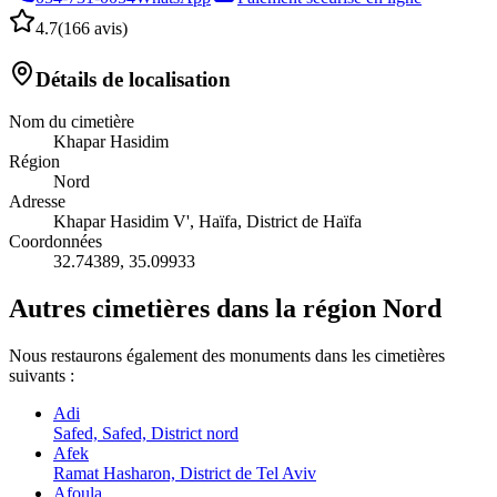
4.7
(
166 avis
)
Détails de localisation
Nom du cimetière
Khapar Hasidim
Région
Nord
Adresse
Khapar Hasidim V', Haïfa, District de Haïfa
Coordonnées
32.74389
,
35.09933
Autres cimetières dans la région Nord
Nous restaurons également des monuments dans les cimetières
suivants :
Adi
Safed, Safed, District nord
Afek
Ramat Hasharon, District de Tel Aviv
Afoula