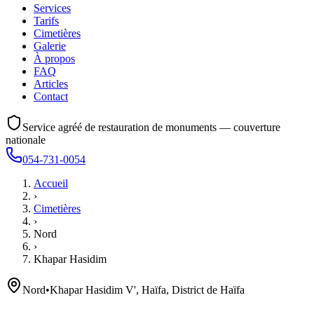
Services
Tarifs
Cimetières
Galerie
À propos
FAQ
Articles
Contact
Service agréé de restauration de monuments — couverture
nationale
054-731-0054
Accueil
›
Cimetières
›
Nord
›
Khapar Hasidim
Nord
•
Khapar Hasidim V', Haïfa, District de Haïfa