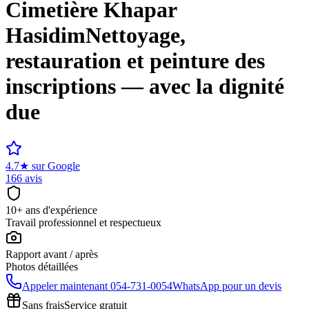
Cimetière
Khapar
Hasidim
Nettoyage,
restauration et peinture des
inscriptions — avec la dignité
due
4.7
★
sur Google
166 avis
10+ ans d'expérience
Travail professionnel et respectueux
Rapport avant / après
Photos détaillées
Appeler maintenant
054-731-0054
WhatsApp pour un devis
Sans frais
Service gratuit