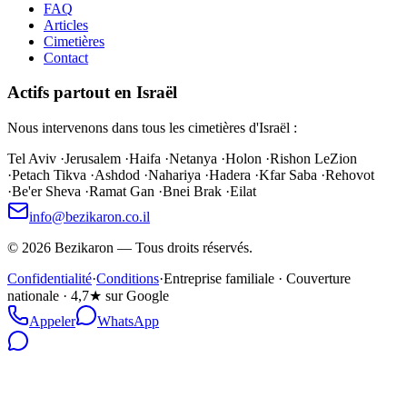
FAQ
Articles
Cimetières
Contact
Actifs partout en Israël
Nous intervenons dans tous les cimetières d'Israël :
Tel Aviv
·
Jerusalem
·
Haifa
·
Netanya
·
Holon
·
Rishon LeZion
·
Petach Tikva
·
Ashdod
·
Nahariya
·
Hadera
·
Kfar Saba
·
Rehovot
·
Be'er Sheva
·
Ramat Gan
·
Bnei Brak
·
Eilat
info@bezikaron.co.il
©
2026
Bezikaron
—
Tous droits réservés.
Confidentialité
·
Conditions
·
Entreprise familiale · Couverture
nationale · 4,7★ sur Google
Appeler
WhatsApp