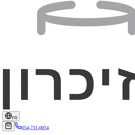
FR
054-731-0054