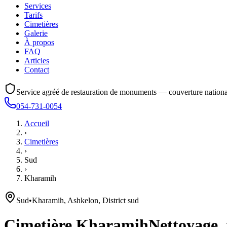
Services
Tarifs
Cimetières
Galerie
À propos
FAQ
Articles
Contact
Service agréé de restauration de monuments — couverture nationa
054-731-0054
Accueil
›
Cimetières
›
Sud
›
Kharamih
Sud
•
Kharamih, Ashkelon, District sud
Cimetière
Kharamih
Nettoyage, 