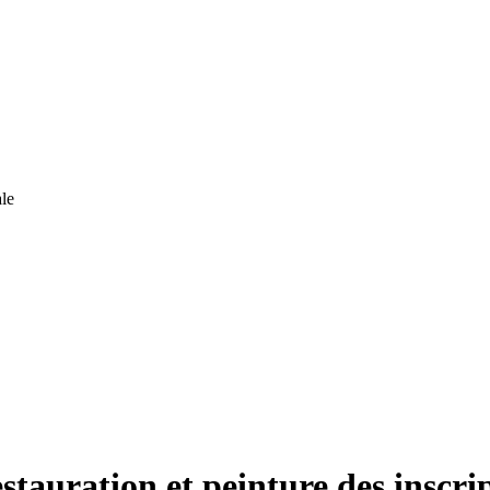
le
stauration et peinture des inscri