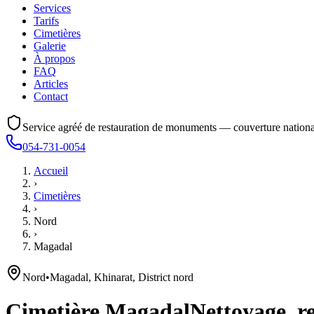
Services
Tarifs
Cimetières
Galerie
À propos
FAQ
Articles
Contact
Service agréé de restauration de monuments — couverture nationa
054-731-0054
Accueil
›
Cimetières
›
Nord
›
Magadal
Nord
•
Magadal, Khinarat, District nord
Cimetière
Magadal
Nettoyage, re