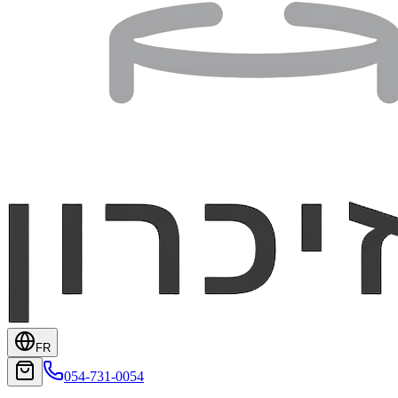
FR
054-731-0054