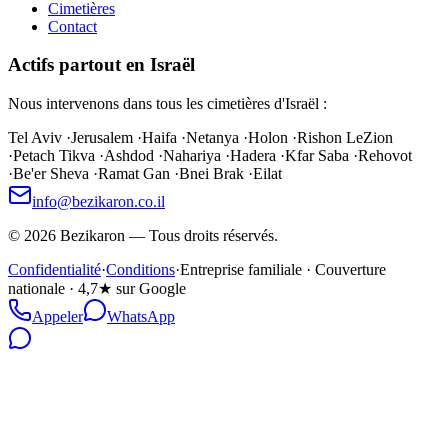
Cimetières
Contact
Actifs partout en Israël
Nous intervenons dans tous les cimetières d'Israël :
Tel Aviv
·
Jerusalem
·
Haifa
·
Netanya
·
Holon
·
Rishon LeZion
·
Petach Tikva
·
Ashdod
·
Nahariya
·
Hadera
·
Kfar Saba
·
Rehovot
·
Be'er Sheva
·
Ramat Gan
·
Bnei Brak
·
Eilat
info@bezikaron.co.il
©
2026
Bezikaron
—
Tous droits réservés.
Confidentialité
·
Conditions
·
Entreprise familiale · Couverture
nationale · 4,7★ sur Google
Appeler
WhatsApp