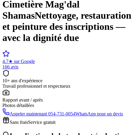
Cimetière
Mag'dal
Shamas
Nettoyage, restauration
et peinture des inscriptions —
avec la dignité due
4.7
★
sur Google
166 avis
10+ ans d'expérience
Travail professionnel et respectueux
Rapport avant / après
Photos détaillées
Appeler maintenant
054-731-0054
WhatsApp pour un devis
Sans frais
Service gratuit