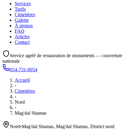
Services
Tarifs
Cimetières
Galerie
À propos
FAQ
Articles
Contact
Service agréé de restauration de monuments — couverture
nationale
054-731-0054
Accueil
›
Cimetières
›
Nord
›
Mag'dal Shamas
Nord
•
Mag'dal Shamas, Mag'dal Shamas, District nord