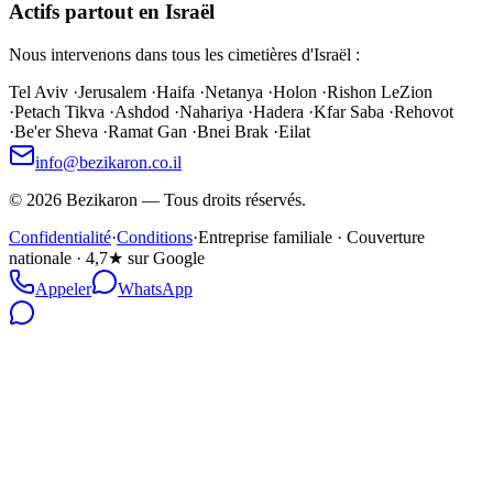
Actifs partout en Israël
Nous intervenons dans tous les cimetières d'Israël :
Tel Aviv
·
Jerusalem
·
Haifa
·
Netanya
·
Holon
·
Rishon LeZion
·
Petach Tikva
·
Ashdod
·
Nahariya
·
Hadera
·
Kfar Saba
·
Rehovot
·
Be'er Sheva
·
Ramat Gan
·
Bnei Brak
·
Eilat
info@bezikaron.co.il
©
2026
Bezikaron
—
Tous droits réservés.
Confidentialité
·
Conditions
·
Entreprise familiale · Couverture
nationale · 4,7★ sur Google
Appeler
WhatsApp