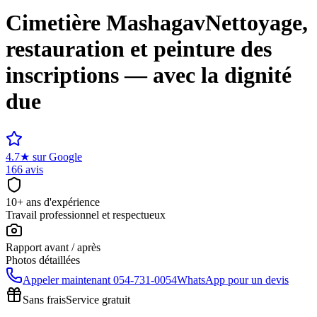
Cimetière
Mashagav
Nettoyage,
restauration et peinture des
inscriptions — avec la dignité
due
4.7
★
sur Google
166 avis
10+ ans d'expérience
Travail professionnel et respectueux
Rapport avant / après
Photos détaillées
Appeler maintenant
054-731-0054
WhatsApp pour un devis
Sans frais
Service gratuit