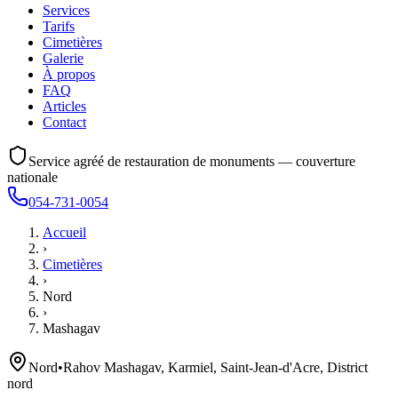
Services
Tarifs
Cimetières
Galerie
À propos
FAQ
Articles
Contact
Service agréé de restauration de monuments — couverture
nationale
054-731-0054
Accueil
›
Cimetières
›
Nord
›
Mashagav
Nord
•
Rahov Mashagav, Karmiel, Saint-Jean-d'Acre, District
nord