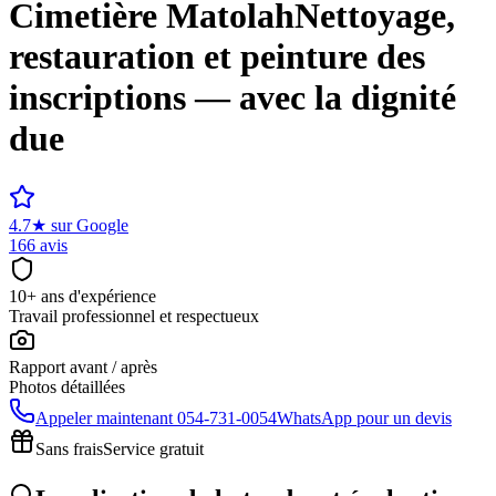
Cimetière
Matolah
Nettoyage,
restauration et peinture des
inscriptions — avec la dignité
due
4.7
★
sur Google
166 avis
10+ ans d'expérience
Travail professionnel et respectueux
Rapport avant / après
Photos détaillées
Appeler maintenant
054-731-0054
WhatsApp pour un devis
Sans frais
Service gratuit