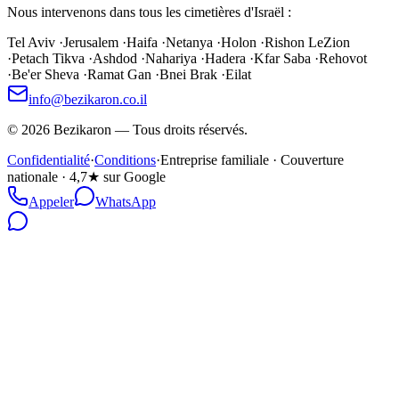
Nous intervenons dans tous les cimetières d'Israël :
Tel Aviv
·
Jerusalem
·
Haifa
·
Netanya
·
Holon
·
Rishon LeZion
·
Petach Tikva
·
Ashdod
·
Nahariya
·
Hadera
·
Kfar Saba
·
Rehovot
·
Be'er Sheva
·
Ramat Gan
·
Bnei Brak
·
Eilat
info@bezikaron.co.il
©
2026
Bezikaron
—
Tous droits réservés.
Confidentialité
·
Conditions
·
Entreprise familiale · Couverture
nationale · 4,7★ sur Google
Appeler
WhatsApp