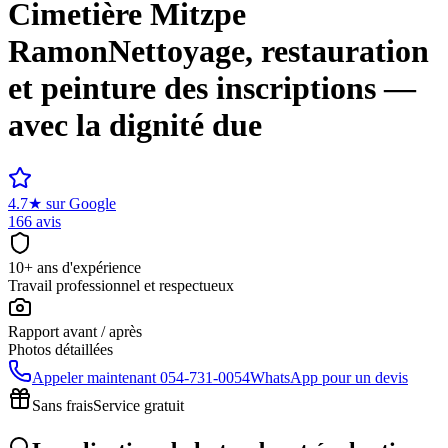
Cimetière
Mitzpe
Ramon
Nettoyage, restauration
et peinture des inscriptions —
avec la dignité due
4.7
★
sur Google
166 avis
10+ ans d'expérience
Travail professionnel et respectueux
Rapport avant / après
Photos détaillées
Appeler maintenant
054-731-0054
WhatsApp pour un devis
Sans frais
Service gratuit