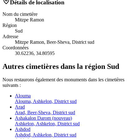
Détails de localisation
Nom du cimetière
Mitzpe Ramon
Région
Sud
Adresse
Mitzpe Ramon, Beer-Sheva, District sud
Coordonnées
30.62236
,
34.80595
Autres cimetières dans la région Sud
Nous restaurons également des monuments dans les cimetières
suivants :
Alouma
Alouma, Ashkelon, District sud
Arad
Arad, Beer-Sheva, District sud
Ashakalon Darom (nouveau)
Ashkelon, Ashkelon, District sud
Ashdod
Ashdod, Ashkelon, District sud