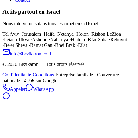
Actifs partout en Israël
Nous intervenons dans tous les cimetières d'Israël :
Tel Aviv
·
Jerusalem
·
Haifa
·
Netanya
·
Holon
·
Rishon LeZion
·
Petach Tikva
·
Ashdod
·
Nahariya
·
Hadera
·
Kfar Saba
·
Rehovot
·
Be'er Sheva
·
Ramat Gan
·
Bnei Brak
·
Eilat
info@bezikaron.co.il
©
2026
Bezikaron
—
Tous droits réservés.
Confidentialité
·
Conditions
·
Entreprise familiale · Couverture
nationale · 4,7★ sur Google
Appeler
WhatsApp