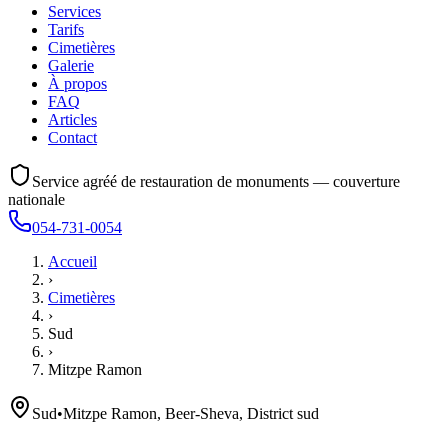
Services
Tarifs
Cimetières
Galerie
À propos
FAQ
Articles
Contact
Service agréé de restauration de monuments — couverture
nationale
054-731-0054
Accueil
›
Cimetières
›
Sud
›
Mitzpe Ramon
Sud
•
Mitzpe Ramon, Beer-Sheva, District sud