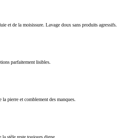
luie et de la moisissure. Lavage doux sans produits agressifs.
ions parfaitement lisibles.
e la pierre et comblement des manques.
 la stèle reste toujours digne.