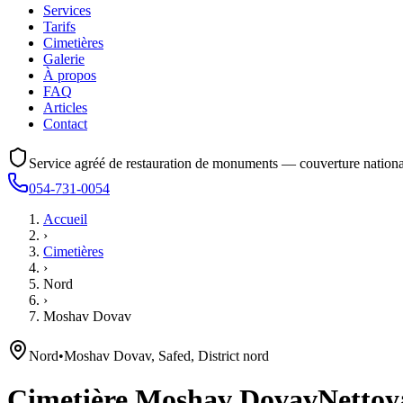
Services
Tarifs
Cimetières
Galerie
À propos
FAQ
Articles
Contact
Service agréé de restauration de monuments — couverture nationa
054-731-0054
Accueil
›
Cimetières
›
Nord
›
Moshav Dovav
Nord
•
Moshav Dovav, Safed, District nord
Cimetière
Moshav Dovav
Nettoya