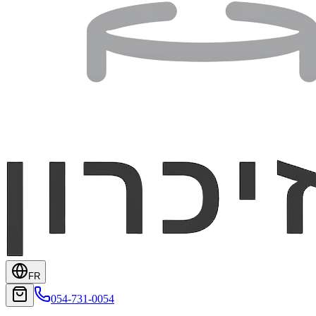
FR
054-731-0054