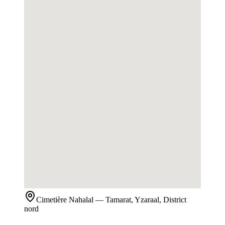
Cimetière
Nahalal
— Tamarat, Yzaraal, District
nord