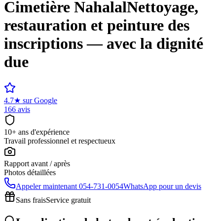
Cimetière
Nahalal
Nettoyage,
restauration et peinture des
inscriptions — avec la dignité
due
4.7
★
sur Google
166 avis
10+ ans d'expérience
Travail professionnel et respectueux
Rapport avant / après
Photos détaillées
Appeler maintenant
054-731-0054
WhatsApp pour un devis
Sans frais
Service gratuit