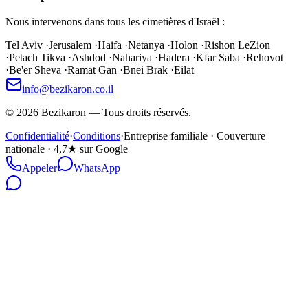
Nous intervenons dans tous les cimetières d'Israël :
Tel Aviv
·
Jerusalem
·
Haifa
·
Netanya
·
Holon
·
Rishon LeZion
·
Petach Tikva
·
Ashdod
·
Nahariya
·
Hadera
·
Kfar Saba
·
Rehovot
·
Be'er Sheva
·
Ramat Gan
·
Bnei Brak
·
Eilat
info@bezikaron.co.il
©
2026
Bezikaron
—
Tous droits réservés.
Confidentialité
·
Conditions
·
Entreprise familiale · Couverture
nationale · 4,7★ sur Google
Appeler
WhatsApp