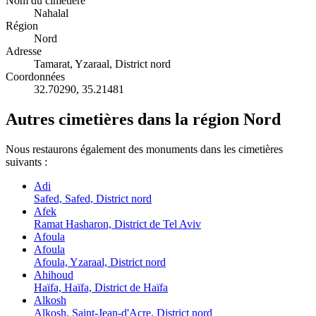
Nom du cimetière
Nahalal
Région
Nord
Adresse
Tamarat, Yzaraal, District nord
Coordonnées
32.70290
,
35.21481
Autres cimetières dans la région Nord
Nous restaurons également des monuments dans les cimetières
suivants :
Adi
Safed, Safed, District nord
Afek
Ramat Hasharon, District de Tel Aviv
Afoula
Afoula
Afoula, Yzaraal, District nord
Ahihoud
Haïfa, Haïfa, District de Haïfa
Alkosh
Alkosh, Saint-Jean-d'Acre, District nord