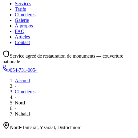
Services
Tarifs
Cimetières
Galerie
À propos
FAQ
Articles
Contact
Service agréé de restauration de monuments — couverture
nationale
054-731-0054
Accueil
›
Cimetières
›
Nord
›
Nahalal
Nord
•
Tamarat, Yzaraal, District nord