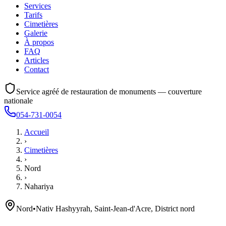
Services
Tarifs
Cimetières
Galerie
À propos
FAQ
Articles
Contact
Service agréé de restauration de monuments — couverture
nationale
054-731-0054
Accueil
›
Cimetières
›
Nord
›
Nahariya
Nord
•
Nativ Hashyyrah, Saint-Jean-d'Acre, District nord