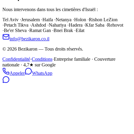
Nous intervenons dans tous les cimetières d'Israël :
Tel Aviv
·
Jerusalem
·
Haifa
·
Netanya
·
Holon
·
Rishon LeZion
·
Petach Tikva
·
Ashdod
·
Nahariya
·
Hadera
·
Kfar Saba
·
Rehovot
·
Be'er Sheva
·
Ramat Gan
·
Bnei Brak
·
Eilat
info@bezikaron.co.il
©
2026
Bezikaron
—
Tous droits réservés.
Confidentialité
·
Conditions
·
Entreprise familiale · Couverture
nationale · 4,7★ sur Google
Appeler
WhatsApp