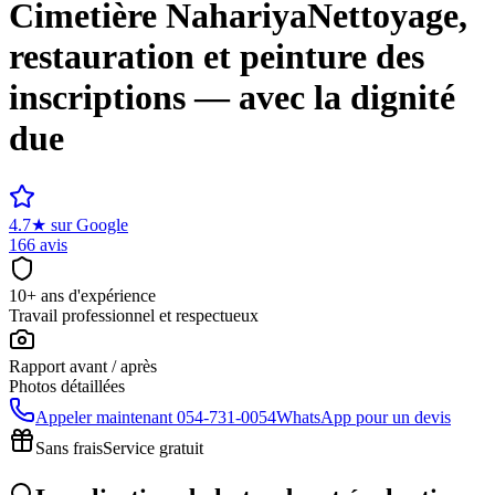
Cimetière
Nahariya
Nettoyage,
restauration et peinture des
inscriptions — avec la dignité
due
4.7
★
sur Google
166 avis
10+ ans d'expérience
Travail professionnel et respectueux
Rapport avant / après
Photos détaillées
Appeler maintenant
054-731-0054
WhatsApp pour un devis
Sans frais
Service gratuit