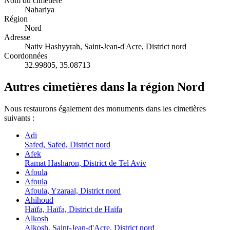
Nom du cimetière
Nahariya
Région
Nord
Adresse
Nativ Hashyyrah, Saint-Jean-d'Acre, District nord
Coordonnées
32.99805
,
35.08713
Autres cimetières dans la région Nord
Nous restaurons également des monuments dans les cimetières
suivants :
Adi
Safed, Safed, District nord
Afek
Ramat Hasharon, District de Tel Aviv
Afoula
Afoula
Afoula, Yzaraal, District nord
Ahihoud
Haïfa, Haïfa, District de Haïfa
Alkosh
Alkosh, Saint-Jean-d'Acre, District nord