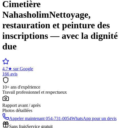
Cimetière
Nahasholim
Nettoyage,
restauration et peinture des
inscriptions — avec la dignité
due
4.7
★
sur Google
166 avis
10+ ans d'expérience
Travail professionnel et respectueux
Rapport avant / après
Photos détaillées
Appeler maintenant
054-731-0054
WhatsApp pour un devis
Sans frais
Service gratuit