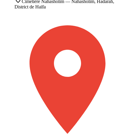
Cimetière
Nahasholim
— Nahasholim, Hadarah,
District de Haïfa