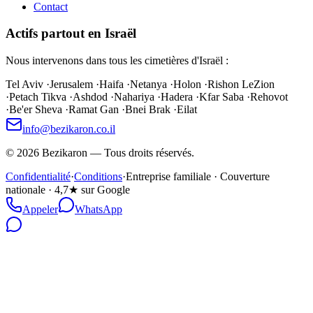
Contact
Actifs partout en Israël
Nous intervenons dans tous les cimetières d'Israël :
Tel Aviv
·
Jerusalem
·
Haifa
·
Netanya
·
Holon
·
Rishon LeZion
·
Petach Tikva
·
Ashdod
·
Nahariya
·
Hadera
·
Kfar Saba
·
Rehovot
·
Be'er Sheva
·
Ramat Gan
·
Bnei Brak
·
Eilat
info@bezikaron.co.il
©
2026
Bezikaron
—
Tous droits réservés.
Confidentialité
·
Conditions
·
Entreprise familiale · Couverture
nationale · 4,7★ sur Google
Appeler
WhatsApp