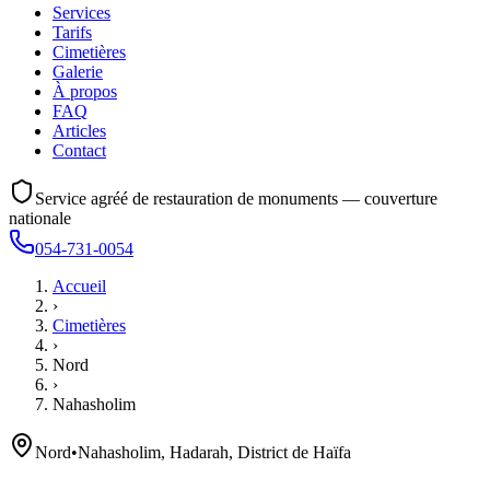
Services
Tarifs
Cimetières
Galerie
À propos
FAQ
Articles
Contact
Service agréé de restauration de monuments — couverture
nationale
054-731-0054
Accueil
›
Cimetières
›
Nord
›
Nahasholim
Nord
•
Nahasholim, Hadarah, District de Haïfa