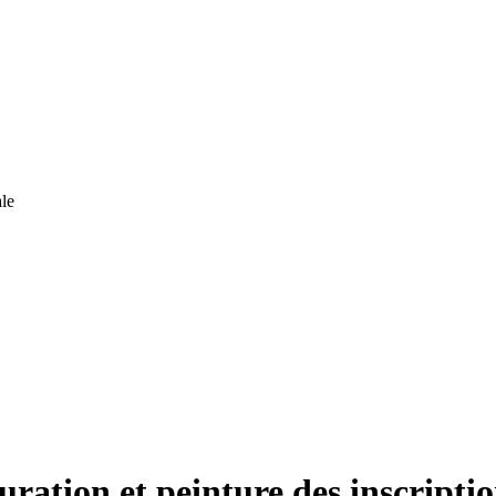
le
uration et peinture des inscripti