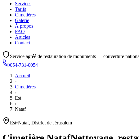
Services
Tarifs
Cimetières
Galerie
À propos
FAQ
Articles
Contact
Service agréé de restauration de monuments — couverture nationa
054-731-0054
Accueil
›
Cimetières
›
Est
›
Nataf
Est
•
Nataf, District de Jérusalem
Cimetière
Nataf
Nettoyage, resta