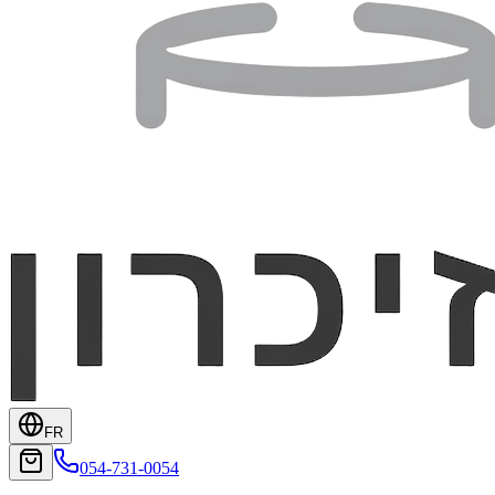
FR
054-731-0054