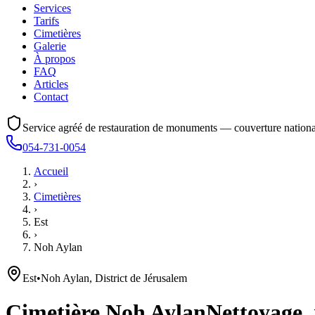
Services
Tarifs
Cimetières
Galerie
À propos
FAQ
Articles
Contact
Service agréé de restauration de monuments — couverture nationa
054-731-0054
Accueil
›
Cimetières
›
Est
›
Noh Aylan
Est
•
Noh Aylan, District de Jérusalem
Cimetière
Noh Aylan
Nettoyage, 