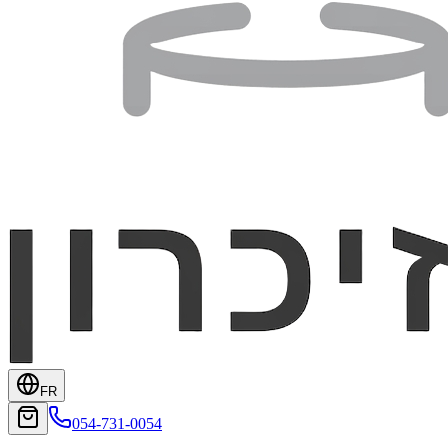
FR
054-731-0054