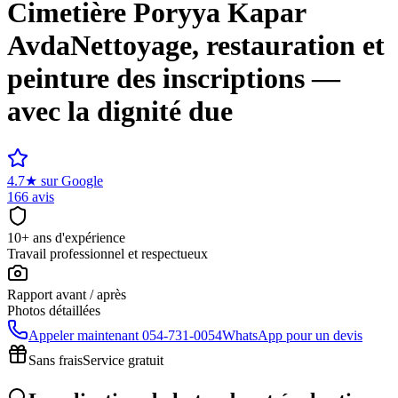
Cimetière
Poryya Kapar
Avda
Nettoyage, restauration et
peinture des inscriptions —
avec la dignité due
4.7
★
sur Google
166 avis
10+ ans d'expérience
Travail professionnel et respectueux
Rapport avant / après
Photos détaillées
Appeler maintenant
054-731-0054
WhatsApp pour un devis
Sans frais
Service gratuit