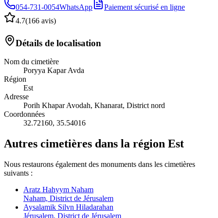
054-731-0054
WhatsApp
Paiement sécurisé en ligne
4.7
(
166 avis
)
Détails de localisation
Nom du cimetière
Poryya Kapar Avda
Région
Est
Adresse
Porih Khapar Avodah, Khanarat, District nord
Coordonnées
32.72160
,
35.54016
Autres cimetières dans la région Est
Nous restaurons également des monuments dans les cimetières
suivants :
Aratz Hahyym Naham
Naham, District de Jérusalem
Aysalamik Silvn Hiladarahan
Jérusalem, District de Jérusalem