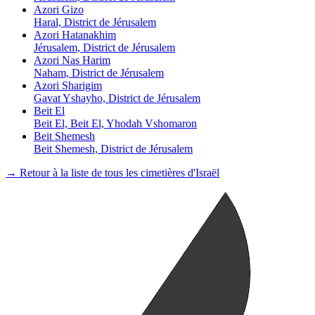
Azori Gizo
Haral, District de Jérusalem
Azori Hatanakhim
Jérusalem, District de Jérusalem
Azori Nas Harim
Naham, District de Jérusalem
Azori Sharigim
Gavat Yshayho, District de Jérusalem
Beit El
Beit El, Beit El, Yhodah Vshomaron
Beit Shemesh
Beit Shemesh, District de Jérusalem
→ Retour à la liste de tous les cimetières d'Israël