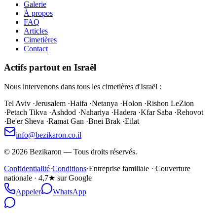
Galerie
À propos
FAQ
Articles
Cimetières
Contact
Actifs partout en Israël
Nous intervenons dans tous les cimetières d'Israël :
Tel Aviv
·
Jerusalem
·
Haifa
·
Netanya
·
Holon
·
Rishon LeZion
·
Petach Tikva
·
Ashdod
·
Nahariya
·
Hadera
·
Kfar Saba
·
Rehovot
·
Be'er Sheva
·
Ramat Gan
·
Bnei Brak
·
Eilat
info@bezikaron.co.il
©
2026
Bezikaron
—
Tous droits réservés.
Confidentialité
·
Conditions
·
Entreprise familiale · Couverture
nationale · 4,7★ sur Google
Appeler
WhatsApp