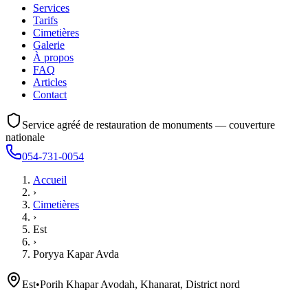
Services
Tarifs
Cimetières
Galerie
À propos
FAQ
Articles
Contact
Service agréé de restauration de monuments — couverture
nationale
054-731-0054
Accueil
›
Cimetières
›
Est
›
Poryya Kapar Avda
Est
•
Porih Khapar Avodah, Khanarat, District nord