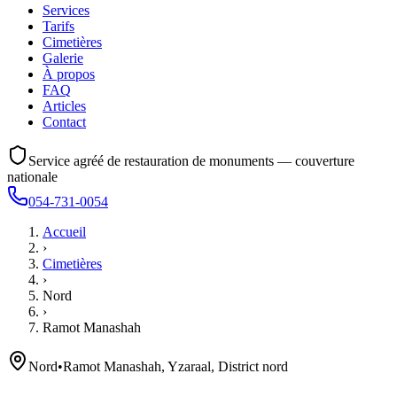
Services
Tarifs
Cimetières
Galerie
À propos
FAQ
Articles
Contact
Service agréé de restauration de monuments — couverture
nationale
054-731-0054
Accueil
›
Cimetières
›
Nord
›
Ramot Manashah
Nord
•
Ramot Manashah, Yzaraal, District nord