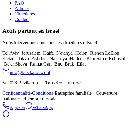
FAQ
Articles
Cimetières
Contact
Actifs partout en Israël
Nous intervenons dans tous les cimetières d'Israël :
Tel Aviv
·
Jerusalem
·
Haifa
·
Netanya
·
Holon
·
Rishon LeZion
·
Petach Tikva
·
Ashdod
·
Nahariya
·
Hadera
·
Kfar Saba
·
Rehovot
·
Be'er Sheva
·
Ramat Gan
·
Bnei Brak
·
Eilat
info@bezikaron.co.il
©
2026
Bezikaron
—
Tous droits réservés.
Confidentialité
·
Conditions
·
Entreprise familiale · Couverture
nationale · 4,7★ sur Google
Appeler
WhatsApp