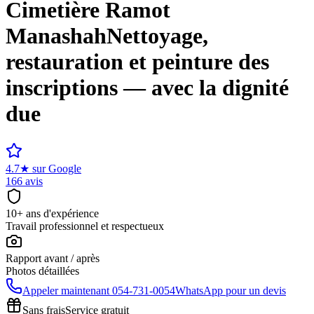
Cimetière
Ramot
Manashah
Nettoyage,
restauration et peinture des
inscriptions — avec la dignité
due
4.7
★
sur Google
166 avis
10+ ans d'expérience
Travail professionnel et respectueux
Rapport avant / après
Photos détaillées
Appeler maintenant
054-731-0054
WhatsApp pour un devis
Sans frais
Service gratuit